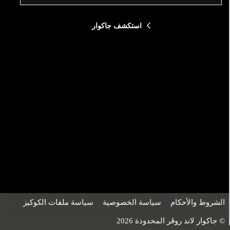
للون
استكشف جاكوار
لخارجي
للون
لداخلي
راز
ام
إعادة الضبط
الشروط والأحكام
سياسة الخصوصية
سياسة ملفات الكوكيز
© جاكوار لاند روڤر المحدودة 2026