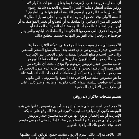
أي أسعار معروضة على الإنترنت فيما يتعلق بمنتجات جاكوار لاند
روفر بمثابة أسعار دليلية " لشراء السيارة الجديدة شاملا رسوم
التسجيل ولوحة الرقم والرسوم اللازمة لجاهزيتها على الطريق "
للسنة الأولى وقد تخضع لرسوم إضافية ومنها على سبيل المثال لا
الحصر التأمين الإضافي أو الملحقات أو البضائع أو تغيير المواصفات أو
أو رسوم المناولة والخدمات اللوجستية أو الضرائب المحلية أو
الرسوم الأخرى التي تفرضها الحكومة أو السلطات البلدية والتي يتم
فرضها في وقت إعداد الفواتير النهائية حسبما ينطبق ذلك.
28- يصبح أي حجز بموجب هذا الموقع على شبكة الإنترنت ملزمًا
لمحسن حيدر درويش ش.م.م، فقط بعد استلام مبلغ السعر المتبقي.
وإلى حين استلام مبلغ السعر المتبقي، يكون الحجز عبر الإنترنت
مجرد طلب من جانب الزبون ودليل على النية المحتملة للبيع من
جانب محسن حيدر درويش ش.م.م ولا يؤدي ، تحت أي ظرف من
الظروف، إلى تأكيد الحجز أو عقد بيع. وفي حالة عدم قبول الحجز لأي
سبب من الأسباب أو عدم إكمال معاملات الدفع ذات الصلة، باستثناء
ما هو منصوص عليه صراحةً في هذه البنود والشروط ، فلن تكون
هناك أية عواقب سلبية، سواء كانت قانونية أو مالية أو غير ذلك، على
أي طرف من الأطراف المحمية.
تسليم منتجات جاكوار لاند روڤر:
29- مع عدم المساس بأي بنود أو شروط أخرى منصوص عليها في هذه
الوثيقة، تكون أي مواعيد تسليم مذكورة في هذا الموقع على شبكة
الإنترنت أو يتم إخطار الزبون بها من جانب محسن حيدر درويش
ش.م.م أو أي من موزعيها المعتمدين بمثابة إطار زمني تجريبي متوقع
فقط وقد تخضع تلك المواعيد للتغيير.
30 - بالإضافة إلى ذلك، يلتزم الزبون بتقديم جميع الوثائق التي تطلبها