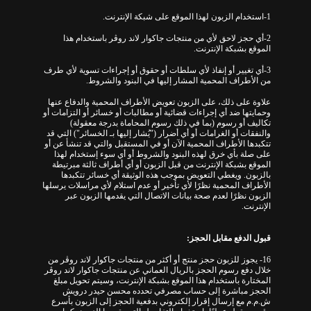
1-استخدام الزبون لهذا الموقع على شبكة الإنترنت.
2-أي حجز لاحق لأي من منتجات جاكوار لاند روڤر باستخدام هذا
الموقع بشبكة الإنترنت.
3-أي تغيير أو إنفاذ لأي سلطات أو حقوق أو إجراءات تسوية لأي طرف
من الأطراف المحمية المشار إليها في البنود والشروط.
علاوة على ذلك، على الزبون تعويض الأطراف المحمية والدفاع عنها
وحمايتها ضد أي إجراءات قضائية أو مطالبات أو خسائر أو التزامات أو
تكاليف أو رسوم (بما في ذلك رسوم المحاماة بدرجة معقولة)
والنفقات أو الغرامات أو أي أضرار ("يُشار إليها بـ الخسائر") التي قد
تتكبدها الأطراف المحمية الآن أو في المستقبل والتي قد تنشأ عن أو
على صلة بأي خرق لهذه البنود والشروط أو أي سوء إستخدام لهذا
الموقع بشبكة الإنترنت من قبل الزبون أو أي أطراف ثالثة مبرتيطة
بالزبون. ويغطي التعويض بموجب هذه الوثيقة أي خسائر تتكبدها
الأطراف المحمية نظرًا لأي تأخير أو عدم استلام لأي مراسلات يرسلها
الزبون نظرًا لعدم صحة بيانات الاتصال التي يقدمها الزبون عبر
الإنترنت.
قبول الدفع مقابل الحجز:
16- يجوز للزبون حجز منتج أو أكثر من منتجات جاكوار لاند روڤر من
خلال دفع رسوم الحجز بالريال العماني عن منتجات جاكوار لاند روڤر
المختارة باستخدام هذا الموقع بشبكة الإنترنت، وسيتم تحويل مبلغ
الحجز مباشرة إلى حساب مصرفي تحدده محسن حيدر درويش
ش.م.م مع إرسال إقرار إلكتروني بدفعية الحجز إلى الزبون بأسرع