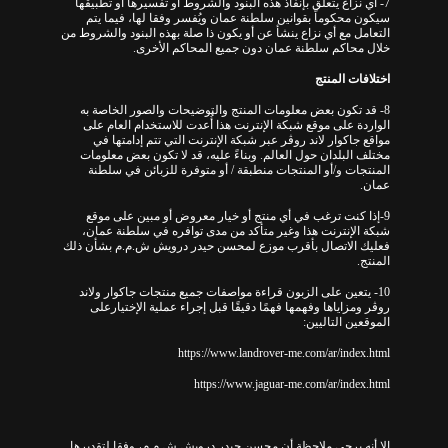
7- أي نزاع يتعلق بإنفاذ هذه البنود والشروط أو تفسيرها أو تطبيقها
سيكون محكوماً بقوانين سلطنة عمان ويُفسر وفقا لها، فيما يتم
التعامل مع أي نزاع ينشأ عن أو يكون ذا صلة بهذه البنود والشروط من
خلال محاكم سلطنة عمان دون جميع المحاكم الأخرى.
اختلافات المنتج
8- قد تكون بعض معلومات المنتج والتوضيحات والصور الخاصة به
الواردة على موقع شبكة الإنترنت هذا أُعدت للاستخدام العام على
مواقع جاكوار لاند روڤر عبر شبكة الإنترنت التي تتم إدامتها في
مختلف البلدان حول العالم. وبناءً عليه، قد لا تكون بعض معلومات
المنتجات و/أو المنتجات منطبقة / أو متوفرة للزبائن في سلطنة
عمان.
9-إذا كنت ترغب في أي منتج أو خيار معروض أو مبين على موقع
شبكة الإنترنت هذا وغير متأكد من مدى توافره في سلطنة عمان،
فعليك الاتصال بأقرب موزع لمحسن حيدر درويش ش.م.م بشأن ذلك
المنتج.
10- يتعين على الزبون قراءة مواصفات جميع منتجات جاكوار ولاند
روڤر ومزاياها وفهمها فهمًا دقيقًا قبل إجراء عملية الإختيارعلى
الموقعين التاليين:
https://www.landrover-me.com/ar/index.html
https://www.jaguar-me.com/ar/index.html
إلا أنه يرجى ملاحظة أن محسن حيدر درويش ش.م.م، وفقا لتقديرها