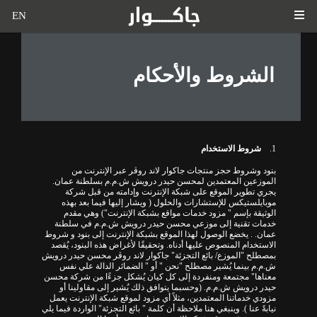
EN
الشروط والأحكام
1.
شروط الاستخدام
بنود وشروط حجز منتجات جاكوار لاند روڤر عبر الإنترنت من
الموزعين المعتمدين لمحسن حيدر درويش ش.م.م بسلطنة عمان.
يجري تطوير الموقع على شبكة الإنترنت وإدامته من قبل شركة
موبايلستيكس للإستشارات والحلول ( ويشار إليها فيما بعد بهذه
الوثيقة بإسم " مزود خدمات مواقع بشبكة الإنترنت") وهي مقدم
خدمات تقنية إلى موزعي محسن حيدر درويش ش.م.م في سلطنة
عمان. . يخضع الوصول لهذا الموقع بشبكة الإنترنت إلى بنود و شروط
الاستخدام المنصوص عليها أدناه. وتحقيقًا لأغراض هذه البنود، يُقصد
بمصطلح "الموزع/ بائع التجزئة" جاكوار لاند روڤر محسن حيدر درويش
ش.م.م بينما يُشير مصطلح "نحن " أو " الضمائر الدالة علي نفس
معناها" مجتمعة ومنفردة إلى كل كيان يُشكل جزءًا من شركة محسن
حيدر درويش ش.م.م. (وحسبما يتوافق ذلك يُشير إلى مقاولينا أو
مزودي خدماتنا المعتمدين، مثلاً أي مزود لموقع شبكة الإنترنت يعمل
نيابةً عنا ). وينبغي هنا ملاحظة أن كلمة " بائع التجزئة" الواردة فيما يلي