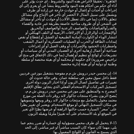
القاهرة"، تحقيقًا لأغراض هذه البنود والشروط ، أي حدث يؤثر على
أداء أي حكم من أحكام هذه البنود والشروط ينشأ عن أو يعزى إلى أي
إجراءات أو أحداث أو إغفال أو حوادث خارجة عن إرادة أي طرف
ويشمل على سبيل المثال لا الحصر أي تأخر في الإنتاج وأي مشاكل
تتعلق بالآلات (بما في ذلك تعطل الآلات) أو حوادث أو تأخر أو مشاكل
في الشحن أو أي ظروف مناخية عاصفة بطريقة غير عادية والقضاء
والقدرأوالفياضانات والعواصف الرعدية أوالعواصف أوالحريق
أوالإنفجارات أوالزلازل أو الإنزلاقات الأرضية أو التلف الهيكلي أو
انتشار الوباء أو الكوارث المادية الطبيعية أو الفشل أو إنقطاع أو نقص
إمدادات الطاقة أو الحرب أو العمليات العسكرية أو أعمال الشغب
واضطرابات الحشود والإضرابات أو وقف العمل أو أي إجراءات
صناعية أو أعمال إرهابية أخرى أو العصيان المدني أو أي سياسات أو
تشريعات أو لوائح أو تنظيم أو إهمال (بما في ذلك الإخفاق في منح أي
تراخيص ضرورية) لأي حكومة أو محكمة أو أي هيئة مختصة أو سلطة
وطنية أو دولية أو أي هيئة إدارية مختصة.
14- إن محسن حيدر درويش ش.م.م مفوضة بتشغيل موزعين فرديين
فقط داخل سوق معين في سلطنة عمان. وفي حالة حدوث أي
تغييرات في تفاصيل اتصال الزبون أو إذا اختار الزبون دولة أخرى
لتسجيل المركبات أو الاستخدام الفعلي الذي يتجاوز نطاق الإقليم
المصرح به والمنطبق على موزعي محسن حيدر درويش ش.م.م،
يُنصح الزبون بشراء منتجات جاكوار لاند روڤر ذات الصلة من موزع
معتمد مخول بالتعامل مع منتجات جاكوار لاند روڤر وبيعها وتسويقها
في مكان التسجيل النهائي أو موقع الاستخدام. ويعتبر أي تغيير يطرأ
على "سعر" السيارة حسب حالتها الراهنة أو عرضها نظرًا لأي تغير
في الموقع أو بلد الاستخدام على أنه تغييرًا ملزمًا ويقبله الزبون.
15-لا يتحمل أي طرف محمي مسؤولية أي خسارة أو ضرر ينجم عما
يلي، مهما كان سواء كان السبب مباشراً او غير مباشر، إلى الحد
الذي يسمح به القانون أو اللوائح المعمول بها: