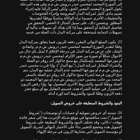
إلى الموزع المعتمد لمحسن حيدر درويش ش.م.م وفي هذه المرحلة،
يُخول الموزع المعتمد المعني الحق، ولكن ليس إلزامًا عليه إجراء
تقييم مادي كامل لمركبة البدل المعروضة وإجراء الفحوصات
والتحقيقات الأخرى حسبما تراه الوكالة مناسبًا ووفقًا لتقديرها
المطلق. ويتضمن ذلك، على سبيل المثال لا الحصر، التحقق من
تفاصيل الملكية أو التحقق مما إذا كان هناك أي تسهيلات مالية أو
تسهيلات ائتمانية مُستحقة على مركبة البدل ذات الصلة من عدمه.
23- يكون المبلغ النهائي المقرر دفعه للزبون فيما يتعلق بمركبة البدل
وفقًا لتقدير الموزع المعتمد لمحسن حيدر درويش ش.م.م، ولتفادي
الشك، فإن عرض مركبة البدل في مرحلة الإغلاق لا يُمثل بأي حال من
الأحوال شكلاً أو صورة من صور الإلزام لمحسن حيدر درويش ش.م.م
أو موزعها المعتمد بإستكمال بيع منتج جاكوار لاند روڤر ذو الصلة
والشراء المقابل لمركبة البدل ("بيع البدل"). وإذا قررت محسن حيدر
درويش ش.م.م أو موزعها المعتمد عدم إكمال عملية بيع البدل، يتم
منح الزبون فرصة لشراء منتج جاكوار لاند روڤر ذو الصلة بالسعر
المحدد من جانب محسن حيدر درويش ش.م.م أو موزعها المعتمد ذو
الصلة ووفقًا للبنود والشروط الأخرى المعمول بها. وإذا رفض الزبون
الاستمرار في عملية الشراء هذه، فسيتم التعامل مع أي مبلغ حجز
دفعه الزبون وفقًا للبنود والشروط المذكورة أدناه.
البنود والشروط المنطبقة على عروض التمويل:
24- تستند أي عروض تمويلية أو حسابات أو توضيحات ("شروط
التمويل") تمت مناقشتها في موقع شبكة الإنترنت هذا إلى سعر فائدة
مؤقت / دلالي، وقد تختلف البنود والشروط المطبقة على شروط
التمويل هذه وتخضع للتغيير بناءً على الاختيار النهائي لشريك التمويل
أو مؤسسة التمويل التي يختارها الزبون في مرحلة الإنهاء.