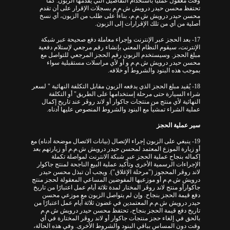
وقت معقول عمليًا باستخدام التفاصيل التي يقدمها الزبون. كما
تحتفظ محسن حيدر درويش ش.م.م بسجلات الإقرار على أن تقدم
محسن حيدر درويش ش.م.م، بناءاً على طلب من الزبون، أي نسخ
أصلية من أي من تلك الإقرارات إلى الزبون.
17- بعد الحجز عبر الإنترنت وإجراء معاملة دفع صحيحة عبر شبكة
الإنترنت، سيقوم النظام المعني بإنشاء رقم مرجعي لإستلام دفعية
مبلغ الحجز. وسيستخدم الزبون رقم الحجز المرجعي للتواصل مع
محسن حيدر درويش ش.م.م و أو لأي مراسلات مستقبلية سواء
بموجب هذه البنود والشروط أو خلافه.
18- يُقيد مبلغ الحجز الذي يدفعه الزبون مقابل التكلفة النهائية " لسعر
شراء السيارة حتى مرحلة إستخدامها على الطريق" أو التكلفة
النهائية لأي منتج من منتجات جاكوار أو لاند روڤر عند تاريخ إكمال
عملية الشراء تمشياً مع البنود والشروط المنصوص عليها أدناه.
سير عملية الحجز
19- ينبغي على الزبون إجراء الإتصال (بيانات الاتصال موضحة أدناه) مع
أو زيارة الموزع المعتمد لمحسن حيدر درويش ش.م.م أو زيارتهم بعد
إكماله بنجاح عملية الحجز عبر شبكة الانترنت لمواصلة تكملة
الإجراءات الرسمية الأخرى وتأكيد عملية البيع الناجحة لمنتج جاكوار
لاند روڤر المحجوز ("مرحلة الإغلاق"). ويجب أن تبذل محسن حيدر
درويش ش.م.م أو موزعيها المفوضين المساعي المعقولة لحجز منتج
جاكوارأو منتج لاند روڤر المختار لمدة ثلاثة أيام عمل اعتبارًا من تاريخ
دفع قيمة الحجز بنجاح. وإن لم يتواصل الزبون مع موزعي محسن
حيدر درويش ش.م.م المعتمدين في غضون ثلاثة أيام عمل اعتبارًا من
تاريخ دفع قيمة الحجز بنجاح، تحتفظ محسن حيدر درويش ش.م.م
بالحق في إلغاء حجز منتجات جاكوار أو لاند روڤر المختارة في أي
وقت دون المساس بباقي البنود والشروط الأخرى. وفي هذه الحالة،