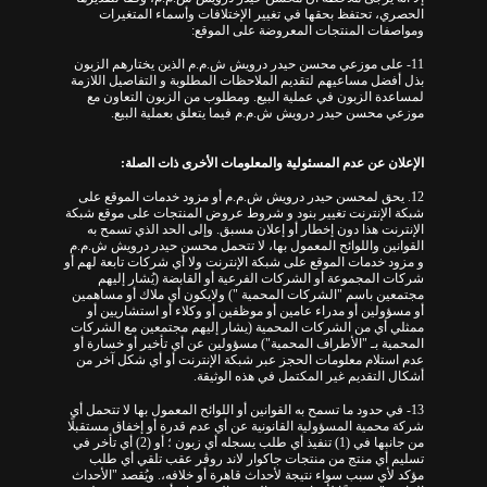
الحصري، تحتفظ بحقها في تغيير الإختلافات وأسماء المتغيرات
ومواصفات المنتجات المعروضة على الموقع:
11- على موزعي محسن حيدر درويش ش.م.م الذين يختارهم الزبون
بذل أفضل مساعيهم لتقديم الملاحظات المطلوبة و التفاصيل اللازمة
لمساعدة الزبون في عملية البيع. ومطلوب من الزبون التعاون مع
موزعي محسن حيدر درويش ش.م.م فيما يتعلق بعملية البيع.
الإعلان عن عدم المسئولية والمعلومات الأخرى ذات الصلة:
12. يحق لمحسن حيدر درويش ش.م.م أو مزود خدمات الموقع على
شبكة الإنترنت تغيير بنود و شروط عروض المنتجات على موقع شبكة
الإنترنت هذا دون إخطار أو إعلان مسبق. وإلى الحد الذي تسمح به
القوانين واللوائح المعمول بها، لا تتحمل محسن حيدر درويش ش.م.م
و مزود خدمات الموقع على شبكة الإنترنت ولا أي شركات تابعة لهم أو
شركات المجموعة أو الشركات الفرعية أو القابضة (يُشار إليهم
مجتمعين باسم "الشركات المحمية ") ولايكون أي ملاك أو مساهمين
أو مسؤولين أو مدراء عامين أو موظفين أو وكلاء أو استشاريين أو
ممثلي أي من الشركات المحمية (يشار إليهم مجتمعين مع الشركات
المحمية بـ "الأطراف المحمية") مسؤولين عن أي تأخير أو خسارة أو
عدم استلام معلومات الحجز عبر شبكة الإنترنت أو أي شكل آخر من
أشكال التقديم غير المكتمل في هذه الوثيقة.
13- في حدود ما تسمح به القوانين أو اللوائح المعمول بها لا تتحمل أي
شركة محمية المسؤولية القانونية عن أي عدم قدرة أو إخفاق مستقبلًا
من جانبها في (1) تنفيذ أي طلب يسجله أي زبون ؛ أو (2) أي تأخر في
تسليم أي منتج من منتجات جاكوار لاند روڤر عقب تلقي أي طلب
مؤكد لأي سبب سواء نتيجة لأحداث قاهرة أو خلافه،. ويُقصد "الأحداث