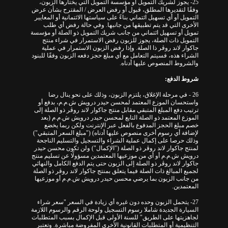
25- يجوز لشريك التمويل أو مؤسسة التمويل التي يختارها الزبون،
وفقًا لتقديرها المطلق، قبول أو رفض العرض / المقترح بشأن عرض
التمويل أو أي تسهيل ائتماني بناءً على سياستها الائتمانية أو المعايير
الأخرى التي قد يتم تطبيقها من جانبها. وفي حالة رفض أي طلب
تمويل أو تسهيل ائتماني من جانب شريك التمويل ذو الصلة أو مؤسسة
التمويل ذات الصلة، يجوز للزبون رفض الاستمرار في شراء منتج
جاكوار لاند روڤر ذا الصلة. وإذا رفض الزبون الاستمرار في عملية
الشراء هذه، فسيتم التعامل مع أي مبلغ حجز دفعه الزبون وفقًا للبنود
والشروط المنصوص عليها أدناه.
شروط الدفع:
26 - في مرحلة الإغلاق، يلتزم الزبون، وذلك على نحو ينال رضا
واستحسان الموزع المعتمد لمحسن حيدر درويش ش.م.م، بدفع أو
ترتيب دفع المبلغ المتبقي مقابل منتج جاكوار لاند روڤر ذو الصلة إلى
الموزع المعتمد ذو الصلة التابع لمحسن حيدر درويش ش.م.م (بعد
خصم مبلغ الحجز المدفوع بالفعل عبر الإنترنت ولكن ربما يخضع
لإضافة أي رسوم أخرى منصوص عليها أدناه) ("مبلغ السعر المتبقي")
وذلك حرصا على إكمال عملية الشراء والتسجيل والتسليم الناجحة
لمنتج جاكوار لاند روڤر ذو الصلة ("الإكمال") ولن تكون محسن حيدر
درويش ش.م.م أو أي من موزعيها المعتمدين مسؤولًا عن تسليم منتج
جاكوار لاند روڤر ذو الصلة إلى الزبون حتى يتم الدفع الكامل والنهائي
لجميع المبالغ ذات الصلة فيما يتعلق بمنتج جاكوار لاند روڤر ذو الصلة
من جانب الزبون بما يرضي محسن حيدر درويش ش.م.م أو موزعيها
المعتمدين.
27- يتحمل الزبون وحده دون غيره أي زيادة في السعر "سعر شراء
السيارة الجديدة شاملا رسوم التسجيل ولوحة الرقم والرسوم اللازمة
لجاهزيتها على الطريق" للسنة الأولى قبل الإكمال بسبب المتطلبات
التنظيمية أو المتطلبات القانونية الأخرى المفروضة مباشرة. وتعتبر