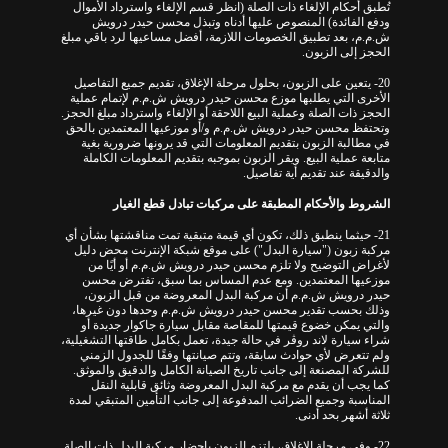
تُطبق أحكام الإلغاء ذات الصلة (انظر قسم الإلغاء واسترداد الأموال
ودفع الفائدة) المنصوص عليها أدناه وتبذل محسن حيدر درويش
ش.م.م، بعد تطبيق الخصومات اللازمة، أفضل مساعيها لرد باقي مبلغ
الحجز إلى الزبون.
20- يتعين على الزبون، بحلول مرحلة الإغلاق، تقديم جميع التفاصيل
الأخرى التي يطلبها موزع محسن حيدر درويش ش.م.م لإتمام عملية
الحجز ذات الصلة وعملية البيع اللاحقة أو الإلغاء واسترداد مبلغ الحجز.
وتحتفظ محسن حيدر درويش ش.م.م و/أو موزعيها المعتمدين بالحق
في مطالبة الزبون بتقديم المعلومات التي قد يرونها ضرورية بغية
متابعة عملية البيع. ويقر الزبون بموجبه بتقديم المعلومات الكاملة
والدقيقة عند تقديم أية تفاصيل.
الشروط والأحكام المطبقة على مركبات تبادل قطع الغيار
21- حيثما ينطبق ذلك، تكون أي قيمة متبقية تمت مناقشتها بشأن أي
مركبة زبون ("سيارة البدل") على موقع شبكة الإنترنت محض دليل
لأغراض التوضيح ولا تلزم محسن حيدر درويش ش.م.م أو أيًا من
موزعيها المعتمدين. ومع عدم المساس بما سبق، تفترض محسن
حيدر درويش ش.م.م أن مركبة البدل المعروضة من قبل الزبون،
وذلك بحسب تقدير محسن حيدر درويش ش.م.م وحدها دون غيرها،
والتي يمكن خضوع قيمتها للمقاصة مقابل سيارة جاكوار جديدة أو
شراء سيارة لاند روڤر في حالة جيدة، تعمل بكامل طاقتها التشغيلية،
ولم تتعرض لأي حوادث سابقة، وتتم صيانتها وفقًا للجدول الزمني
للشركة المصنعة إلى جانب تاريخ الصيانة الكامل والدقيق والموثق.
كما يجب أن يقدم مع مركبة البدل المعروضة وثائق قابلية النقل
المناسبة وجميع الضرائب المدفوعة إلى جانب التأمين المتبقي لمدة
ثلاثة أشهر بحد أدنى.
22- وفي مرحلة الإغلاق، يلتزم الزبون بإحضار مركبة البدل ذات الصلة