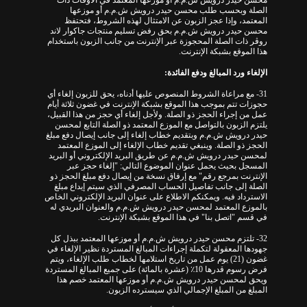
محسن حيدر درويش ش.م.م أو موزعها المعتمد في الأوقات ذات
الصلة وبحسب طلب محسن حيدر درويش ش.م.م أو موزعها
المعتمد، وإذا عجز الزبون عن الامتثال لهذه الشروط، فتحتفظ
محسن حيدر درويش ش.م.م بحق رفض تسليم منتجات جاكوار لاند
روڤر ذات الصلة المحجوزة عبر الإنترنت من جانب الزبون باستخدام
هذا الموقع بشبكة الإنترنت.
الإلغاء ورد المبالغ ودفع الفائدة:
31- مع مراعاة الشروط المنصوص عليها أدناه، يحق للزبون إلغاء أي
حجوزات تتم بموجب هذا الموقع بشبكة الإنترنت في غضون ثلاثة أيام
عمل من إجراء الحجز ذو الصلة. ولأجل إلغاء أي حجز من هذا القبيل،
يلتزم الزبون بالتواصل مع الموزع المعتمد ذو الصلة التابع لمحسن
حيدر درويش ش.م.م وبتقديم خطاب إلغاء إلى جانب إيصال دفع مبلغ
الحجز ذو الصلة. وينبغي تقديم خطاب الإلغاء إلى الموزع المعتمد
لمحسن حيدر درويش ش.م.م عن طريق البريد الإلكتروني أو البريد
المسجل بحيث يحمل عنوان الموضوع التالي: "إلغاء حجز عبر
الإنترنت بمرجع رقم" مع إرفاق نسخة من إيصال دفع مبلغ الحجز ذو
الصلة إلى جانب تفاصيل الحساب المصرفي الذي سيتم إيداع مبلغ
الاسترداد فيه. ویمکنكم الاطلاع علی عنوان البرید الإلکتروني الخاص
بالموزع المعتمد لمحسن حيدر درويش ش.م.م والعنوان البریدي له
في قسم "اتصل بنا" في هذا الموقع بشبكة الإنترنت.
32- تلتزم محسن حيدر درويش ش.م.م أو موزعها المعتمد ببذل كل
جهودها المعقولة لتكملة إجراءات المبالغ المستردة نظير الإلغاء في
غضون (21) يوم عمل من تاريخ استلامها لخطاب طلب الإلغاء، ويتم
فرض رسوم قدرها 10٪ (عشرة بالمائة) على جميع المبالغ المستردة
ويحق لمحسن حيدر درويش ش.م.م أو موزعها المعتمد خصم هذا
المبلغ من المبلغ الإجمالي الذي سيسترده الزبون.