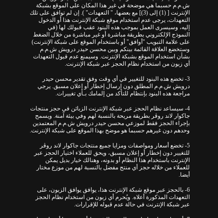
ش.م.م حسبما هي موضحة في غير هذا المكان على الموقع بشبكة
الإنترنت [ (1) إلى (3)] مع بعضها، " التعهدات" ). إن لم توافق على تلك
التعهدات، يرجى عدم استخدام موقع شبكة الإنترنت هذا أو الدخول
إليه، وسيسرى العمل بموجب هذه البنود عقب قبولك لها (في
النموذج الإلكتروني بطريقة مباشرة أو غير مباشرة من خلال الضغط
على علامة التبويب "أوافق" أو باستخدام الموقع على شبكة الإنترنت)
وستخضع العلاقة القائمة بينكم وبين محسن حيدر درويش ش.م.م
بشأن استخدام الموقع بشبكة الإنترنت. وسيمنع عدم قبول التعهدات
أي زبون من استخدام نظام الحجز عبر شبكة الإنترنت.
3- تخضع هذه البنود للتغيير في أي وقت وفق تقدير محسن حيدر
درويش ش.م.م المطلق دون إرسال إخطار أو إعلان مسبق. يرجي
مراجعة هذه البنود بإنتظام للتأكد من إلمامك بـأي تغييرات.
4- سيساعد نظام الحجز عبر شبكة الإنترنت الزبائن في حجز منتجات
جاكوار لاند روڤر بطريقة مريحة بالنسبة لهم وفي بيئة آمنة. ويسمح
بإجراء الحجز فقط لموزعي محسن حيدر درويش ش.م.م المعتمدين
وحدهم دون غيرهم حسبما هو موضح بهذا الموقع على شبكة الإنترنت.
5- تخضع أسعار ومواصفات ومزايا جميع منتجات جاكوار لاند روڤر
للتغيير دون إخطار أو إعلان مسبق، ويحق للعملاء اختيار الحجز عبر
الإنترنت باستخدام هذا النظام أو بدونه، وهنالك خيار بديل يمكن
للعملاء من خلاله حجز أي منتج مفضل بالنسبة لهم من موزع مختار
أيضا.
6- بالحجز عبر موقع شبكة الإنترنت هذا، يوافق يوافق الزبون، على
التعهدات المذكورة أعلاه. ويُحرم أي زبون من استخدام نظام الحجز
عبر شبكة الإنترنت في حالة عدم قبوله للإقرارات.