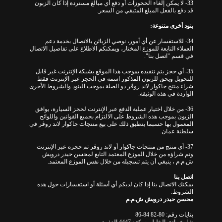
33- لا يمكن إلغاء الحجوزات أو دفع أي مبالغ مستردة إذا كان الزبون
قد دفع بالفعل المبلغ المتبقي من السعر.
بنود أخرى متنوعة:
34- للاستفسار عن أي أمور، نوصي الزبائن بالاتصال بخدمة دعم
العملاء التابعة للموزع المختار، ويمكنكم الاطلاع على تفاصيل الاتصال
في قسم "اتصل بنا".
35- أي حجز يتم تنفيذه بموجب هذا الموقع بشبكة الإنترنت غير قابل
للتحويل ويحق للزبون المذكور اسمه في الحجز عبر الإنترنت فقط
شراء منتج جاكوار لاند روڤر ذو الصلة بموجب البنود والشروط الأخرى
الواردة في هذه الوثيقة.
36- من خلال اختيار عملية الدفع عبر الإنترنت لحجز السيارة، يوافق
الزبون بموجب هذه الشروط على الالتزام بجميع القوانين واللوائح
المعمول بها حسبما ينطبق ذلك على بيع منتجات جاكوار لاند روڤر في
سلطنة عمان.
37- أي منتج من منتجات جاكوار أو لاند روڤر تم حجزه عبر الإنترنت
وتم شراؤه من خلال الموزع المعتمد التابع لمحسن حيدر درويش
ش.م.م ، ينبغي أن يتم تسجيله من خلال نفس الموزع المعتمد.
اتصل بنا
يمكنك الاتصال بنا إذا كان لديكم أي أسئلة أو استفسارات حول هذه
الشروط:
محسن حيدر درويش ش.م.م
بنايات رقم: 80-82 84-86