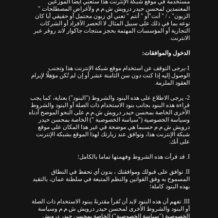
مستخدمة في موقع شبكة الإنترنت هذا ستعني أيضا الموزعين
المعتمدين لمحسن حيدر درويش ش.م.م ولأغراض المصطلحات "
الزبون" ، / " أنت"أو " أنتم " تعني أي زبون محتمل أو حقيقي أيا كان
نوعه بما في ذلك على سبيل المثال لا الحصر الأفراد أو الشركات
التجارية أو المؤسسات المهتمة بحجز منتجات جاكوار لاند روڤر عبر
الانترنت.
الدخول والموافقات:
1-يرجى التوقف عن استخدام موقع شبكة الإنترنت هذا وتجنب
الوصول إليه إذا كنت دون سن الثامنة عشر أو إن لم تُكن مؤهلًا لإبرام
العقود الملزمة.
2- يرجى الاطلاع على هذه البنود والشروط ("البنود") بعناية، كما يجب
قراءة هذه البنود بجانب بنود الاستخدام ذات الصلة أو البنود والشروط
الأخرى الخاصة بمحسن حيدر درويش ش.م.م على النحو الموضح أدناه
وسياسة الخصوصية ("سياسة الخصوصية ") الخاصة بمحسن حيدر
درويش ش.م.م حسبما هي موضحة في غير هذا المكان على موقع
شبكة الإنترنت هذا، وتوافق عند زيارتك لهذا الموقع بشبكة الإنترنت
على أنك:
I. قد قرأت هذه الشروط وفهمتها تماما بالكامل؛
II. توافق على قبولك وموافقتك ، بدون أي تحفظ في النطاق
المسموح به وفق القوانين والنظم المتبعة في سلطنة عمان، بالتقيد
بهذه البنود كاملة؛
III. تفهم أن هذه البنود لابد أن تُقرأ مقترنةً ببنود الاستخدام ذات الصلة
أو البنود والشروط الأخرى لمحسن حيدر درويش ش.م.م وسياسة
الخصوصية ("سياسة الخصوصية") الخاصة بمحسن حيدر درويش