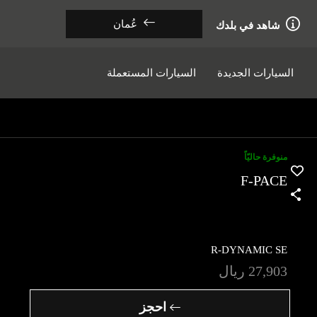
عُمان
شاهد في بلدك
السيارات الجديدة
السيارات المستعملة
منوفرة حاليّاً
F-PACE
R-DYNAMIC SE
27,903
ريال‎
احجز