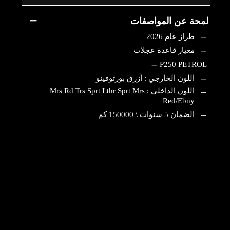
لمحة عن المواصفات
طراز عام 2026
معيار قاعدة عجلات
P250 PETROL
اللون الخارجي : أزرق بورتوفينو
اللون الداخلي : Mrs Rd Trs Sprt Lthr Sprt Mrs
Red/Ebny
الضمان
5 سنوات \ 150000 كم
عقد الصيانة
5 سنوات \ 65,000 كم
مواصفات السيارة
سقف بانورامي قابل للفتح
باقة المدخن
تنزيل جدول المواصفات كاملة