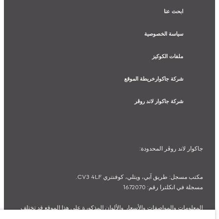
ابحث عنا
سياسة الخصوصية
ملفات الكوكيز
شركة جاكوارخريطة الموقع
شركة جاكوار لاند روڤر
جاكوار لاند روڨر المحدودة:
مكتب مسجل: طريق آبي، ويتلي، كوفنتري CV3 4LF.
مسجلة في انكلترا رقم: 1672070
المعلومات والمواصفات والأسعار والألوان المذكورة على هذا الموقع قد تختلف
من بلد إلى آخر، كما أنّها قد تتغير بدون إشعار مسبق. الرجاء التواصل مع وكيلنا