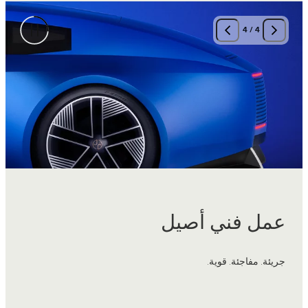
4
/
4
عمل فني أصيل
جريئة. مفاجئة. قوية.