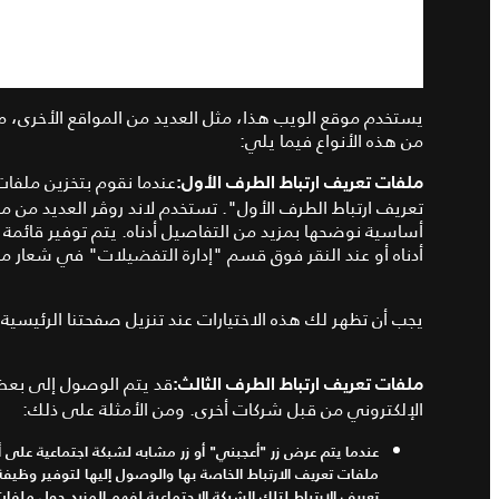
يستخدم موقع الويب هذا، مثل العديد من المواقع الأخرى، مل
من هذه الأنواع فيما يلي
:
عندما نقوم بتخزين ملفات
ملفات تعريف ارتباط الطرف الأول
:
تعريف ارتباط الطرف الأول
".
تستخدم
لاند روڤر العديد من م
أساسية نوضحها بمزيد من التفاصيل أدناه.
يتم توفير قائمة
أدناه أو عند النقر فوق قسم
"
إدارة التفضيلات
"
في شعار ملف
يجب أن تظهر لك هذه الاختيارات عند تنزيل صفحتنا الرئيسية 
قد يتم الوصول إلى بعض م
ملفات تعريف ارتباط الطرف الثالث
:
الإلكتروني من قبل شركات أخرى.
ومن الأمثلة على ذلك
:
عندما يتم عرض زر
"
أعجبني
"
أو زر مشابه لشبكة اجتماعية على أ
ملفات تعريف الارتباط الخاصة بها والوصول إليها لتوفير وظيفة
تعريف الارتباط لتلك الشبكة الاجتماعية لفهم المزيد حول ملفات