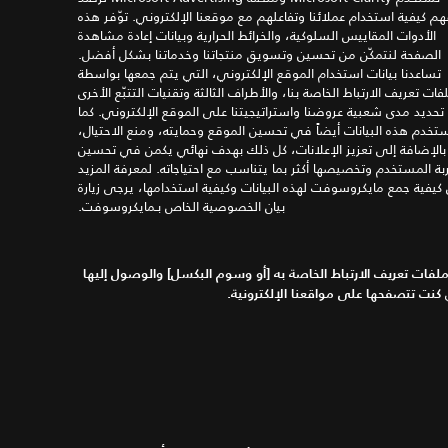
م كيفية استخدام عملائنا وتفاعلهم مع موقعنا الإلكتروني. توّفر هذه
الأدوات المقاييس السلوكية، والخرائط الحرارية وبيانات إعادة مشاهدة
الصفحة لنتمكّن من تحسين وتسويق منتجاتنا وخدماتنا بشكل أفضل.
تساعدنا بيانات استخدام الموقع الإلكتروني، التي يتم جمعها بواسطة
فات تعريف الارتباط الخاصة بنا، والأطراف الثالثة وتقنيات التتبّع الأخرى
حديد مدى شعبية عروضنا واستراتيجيتنا على الموقع الإلكتروني. كما
تخدم هذه البيانات أيضاً في تحسين الموقع وحمايته، ومنع الاحتيال،
بالإضافة إلى تعزيز الإعلانات، كل ذلك بهدف نهائي يكمن في تحسين
بة المستخدم وتخصيصها أكثر بما يتناسب مع احتياجاته. لمعرفة المزيد
كيفية جمع مايكروسوفت لهذه البيانات وكيفية استخدامها، يرجى زيارة
بيان الخصوصية الخاص بـمايكروسوفت.
 ملفات تعريف الارتباط الخاصة به
[
أو وسوم البكسل
]
والوصول إليها
كنت تتصفحها على مواقعنا الإلكترونية
.