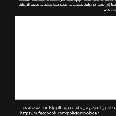
جنباً إلى جنب مع روابط لسياسات الخصوصية وملفات تعريف الارتباط
باط هذه
.
رابط سياسة ملفات تعريف الارتباط للشبكة الاجتماعية
:
وي ملف تعريف ارتباط الطرف الثالث هذا على نفس قيم ملف تعريف
رتباط _ واحد ولكن يتم استخدامه لنقل الهوية تلقائيًا عبر نطاقات الويب
ما يسمح متصفح الزائر بملفات تعريف الارتباط الخاصة بالطرف الثالث.
وهذا يوفر فهماً أكثر سلاسة واتساقاً للعميل عبر نطاقات JLR. لمزيد من
التفاصيل يرجى زيارة:
https://eu2.thunderhead.com/one/help/conversations/technic
documents/one-cookie-policy-and-usage/one_cp_wp_usage/
Translated with DeepL.com (free version)
تفاصيل الغرض من ملف تعريف الارتباط هذا مفصلة هنا:
https://m.facebook.com/policies/cookies/?