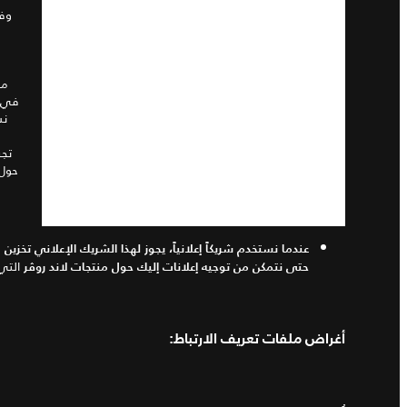
وفه
مايكروسوفت
(Microsoft): Clarity and Advertising
مل
(ANONCHK, SM, MR)
في ت
نس
تجر
حول 
عندما نستخدم شريكاً إعلانياً، يجوز لهذا الشريك الإعلاني تخزين
التي
حتى نتمكن من توجيه إعلانات إليك حول منتجات
لاند روڤر
أغراض ملفات تعريف الارتباط
: