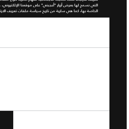
التي نسمح لها بعرض أزرار
"
أعجبني
"
على موقعنا الإلكتروني، 
الخاصة بها، كما هي سارية من تاريخ سياسة ملفات تعريف الارت
رابط سياسة خصوصية الشبكة الاجتماعية
(
أو صفحة
معلومات مماثلة
):
يحت
الا
عند
_one_svr_randomid
al-
الفيسبوك
(Facebook)