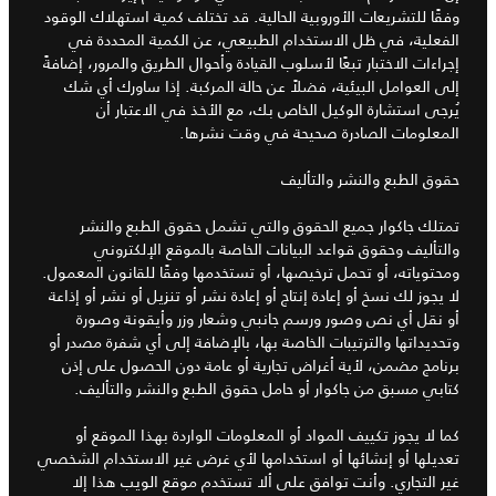
وفقًا للتشريعات الأوروبية الحالية. قد تختلف كمية استهلاك الوقود
الفعلية، في ظل الاستخدام الطبيعي، عن الكمية المحددة في
إجراءات الاختبار تبعًا لأسلوب القيادة وأحوال الطريق والمرور، إضافةً
إلى العوامل البيئية، فضلاً عن حالة المركبة. إذا ساورك أي شك
يُرجى استشارة الوكيل الخاص بك، مع الأخذ في الاعتبار أن
المعلومات الصادرة صحيحة في وقت نشرها.
حقوق الطبع والنشر والتأليف
تمتلك جاكوار جميع الحقوق والتي تشمل حقوق الطبع والنشر
والتأليف وحقوق قواعد البيانات الخاصة بالموقع الإلكتروني
ومحتوياته، أو تحمل ترخيصها، أو تستخدمها وفقًا للقانون المعمول.
لا يجوز لك نسخ أو إعادة إنتاج أو إعادة نشر أو تنزيل أو نشر أو إذاعة
أو نقل أي نص وصور ورسم جانبي وشعار وزر وأيقونة وصورة
وتحديداتها والترتيبات الخاصة بها، بالإضافة إلى أي شفرة مصدر أو
برنامج مضمن، لأية أغراض تجارية أو عامة دون الحصول على إذن
كتابي مسبق من جاكوار أو حامل حقوق الطبع والنشر والتأليف.
كما لا يجوز تكييف المواد أو المعلومات الواردة بهذا الموقع أو
تعديلها أو إنشائها أو استخدامها لأي غرض غير الاستخدام الشخصي
غير التجاري. وأنت توافق على ألا تستخدم موقع الويب هذا إلا