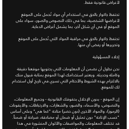
لأغراض قانونية فقط.
تحتفظ جاكوار بالحق في استخدام أي مواد تُحمل على الموقع
لأغراضها الشخصية، بما في ذلك النصوص والصور، سواء على
الموقع أو في أي شكل آخر، بما يشمل أغراض الدعاية.
تحتفظ جاكوار بالحق في مراقبة المواد التي تُحمل على الموقع
وتحريرها أو رفض أي منها.
إخلاء المسؤولية
نحن نحاول أن نضمن أن المعلومات التي يحتويها موقعنا دقيقة
وكاملة وحديثة. ويعتبر استخدامك لهذا الموقع بمثابة قبول منك
بالالتزام بهذه الشروط والأحكام التي تسري في تاريخ أول استخدام
لك للموقع.
إن الموقع - بدون الإخلال بحقوقك القانونية - وجميع المعلومات،
والنصوص، والأسماء، والصور، والشعارات، والارتباطات، والأيقونات
(الرموز)، والمواد الأخرى (دون حصر) متاحة "كما هي" وعلى أساس
"حسب الإتاحة" دون تمثيل أو ضمان أو مصادقة، صراحة أو ضمناً.
قد تختلف المعلومات والمواصفات والألوان المنشورة في هذا