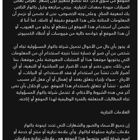
الموقع من سوق لآخر، كما تخضع للتغيير دون إشعار. تُعرض بعض
السيارات مزودة بمعدات اختيارية. يرجى مراجعة وكيل جاكوار الخاص
بك لمعرفة المتاح. وعلى وجه الخصوص، نحن لا نضمن أو نزعم أن
المعلومات المتاحة على هذا الموقع دقيقة أو كاملة، كما أننا لا
نضمن أن استخدام هذا الموقع لن ينقطع أو يخلو من العيوب، أو
أن هذا الموقع أو خوادمه خالية من فيروسات أو أخطاء الكمبيوتر.
لا يجوز بأي حال من الأحوال تحميل شركة جاكوار المسؤولية تجاه أي
شخص عن أي ضرر أو خسارة تنشا نتيجة استخدام أي من المعلومات
التي يحتويها موقعنا هذا أو المنتجات المعروضة على موقعنا، بما
في ذلك، بدون حصر أو قيد، الأضرار غير المباشرة أو التبعية، أو أي
أضرار كانت تنشأ عن استخدام أو فقد الاستخدام، أو البيانات، أو
الأرباح - سواء بإجراء يتعلق بعقد أو إهمال أو أي فعل آخر مسبب
للضرر - تنشأ أو تتعلق باستخدام هذا الموقع. دون الإخلال بأي نص
آخر في هذه الشروط والأحكام، لا تتحمل شركة جاكوار المسؤولية
تجاه المطالبات المتعلقة بالقدرة الوظيفية لهذا الموقع أو إتاحته.
العلامات التجارية
إن جميع الأسماء والصور والشعارات التي تحدد كينونة جاكوار
علامات تجارية مملوكة لجاكوار. وأي علامة تجارية أو منتج أو خدمة أو
اسم شركة للغير يحتويها هذا الموقع هي علامات تجارية وعلامات