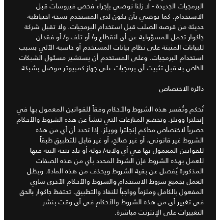
البرمجيات الجديدة - لا زلنا نوصي بإجراء فحص فيروسات قبل
الاستخدام. كما نوصي بأن يكون لدى المستخدم نسخة احتياطية
حديثة من قرصه الصلب قبل استخدام البرمجيات. ولا تقبل شركة
جاكوار تحمل المسؤولية عن أي انقطاع و/ أو تلف و/ أو فقدان
للبيانات المثبتة على نظام بيانات المستخدم أو حاسبه الآلي بسبب
استخدام البرمجيات. وعلى المستخدم أن يستشير مسئول الشبكات
الخاص به قبل تثبيت أي برمجيات على جهاز كمبيوتر موصل بشبكة.
دائرة الاختصاص
تُحكم وتُفسر هذه الشروط والأحكام وفقاً للقوانين المعمول بها في
إنجلترا وويلز. وتخضع المنازعات التي تنشأ عن هذه الشروط والأحكام
حصرياً لاختصاص محاكم إنجلترا وويلز. إذا تحدد أن أي من هذه
الشروط غير قانوني، أو غير صالح، أو غير قابل للتطبيق طبقاً
للقوانين المعمول بها في أي ولاية/ دولة أو بلد تتجه النية فيها
للعمل بهذه الشروط فإن الشرط المحدد بأي من هذه الصفات
المذكورة يُفصل عن بقية الشروط ويحذف من هذه المادة. ويظل
العمل بجميع شروط الاستخدام والشروط والأحكام الأخرى ساري
المفعول بالكامل وملزماً وواجباً للنفاذ والتطبيق. تحتفظ جاكوار بالحق
في تغيير أي من هذه الشروط والأحكام في أي وقت بنشر
التغييرات على الإنترنت مباشرة.