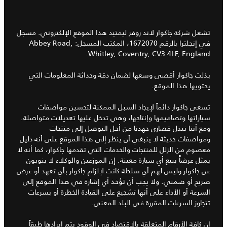
تشغل شركة جاكوار لاند روفر ليمتيد هذا الموقع الإلكتروني. مسجل
في إنجلترا بالرقم 1672070، المكتب المسجل: Abbey Road,
Whitley, Coventry, CV3 4LF, England.
بذلت جاكوار أقصى وسعها لضمان دقة وحداثة المعلومات التي
يحتويها هذا الموقع.
تسعى جاكوار دائماً لإيجاد السبل الممكنة لتحسين مواصفات
سياراتها وتصاميمها وإنتاجها، وهي تدخل عليها تعديلات متواصلة.
ومع أننا نبذل قصارى جهدنا من أجل التوصل إلى منتجات
ومواصفات حديثة لا ينبغي أن ينظر إلى هذا الموقع على أنه دليل
معصوم من الزلل للمنتجات والخدمات التي تقدمها جاكوار، كما أنه لا
يمثل عرضاًً ببيع أي سيارة معينة. إن الموزعين والوكلاء لا ينوبون
عن جاكوار وليس لهم أي سلطة كانت لإلزام جاكوار بأي تعهد أو عرض
صريح أو ضمني. ولا يجب أن تؤخذ أي إشارة في هذا الموقع إلى
السرعة أو الأداء على أنها تشجيع على القيادة الخطرة أو بسرعات
تتجاوز السرعات المقررة في البلد المعني.
إن كافة الأرقام المتعلقة بالاقتصاد في الوقود يتم إيرادها طبقاً