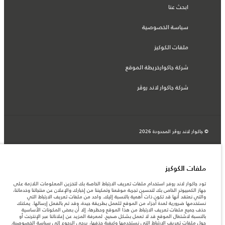
ابحث عنا
سياسة الخصوصية
ملفات الكوكيز
شركة جاكوارخريطة الموقع
شركة جاكوار لاند روڤر
© جاكوار لاند روڨر المحدودة 2026
عمان, محسن حيدر درويش ش.م.م
المعلومات والمواصفات والأسعار والألوان المذكورة على هذا الموقع قد تختلف من بلد إلى
ملفات الكوكيز
آخر، كما أنّها قد تتغير بدون إشعار مسبق. الرجاء التواصل مع وكيلنا المحلي للتأكد من توفّرها
والتحقق من الأسعار.
تود جاكوار لاند روفر استخدام ملفات تعريف الارتباط الخاصة بك لتخزين المعلومات اللازمة على
الأرقام المقدمة هي نتيجة لاختبارات المصنع الرسمية وفقاً لتشريعات الاتحاد الأوروبي. قد
جهاز الكمبيوتر الخاص بك لتحسين تجربة موقعنا وتمكيننا من إخبارك والإعلان عن منتجاتنا وخدماتنا،
يتباين استهلك الوقود الفعلي للمركبة عن ذلك المتحقق في تلك الاختبارات كما أن هذه
والتي نعتقد أنها قد تكون ذات أهمية بالنسبة إليك. واحد من ملفات تعريف الارتباط التي
الأرقام بغرض المقارنة فحسب.
نستخدمها ضرورية لعدة أجزاء من الموقع للعمل بطريقة جيدة، وقد تم بالفعل إرسالها. يمكنك
حذف جميع ملفات تعريف الارتباط من هذا الموقع وحظرها، إلا أن بعض المكونات الأساسية
ملاحظة مهمة حول الصور والمواصفات. إن النقص العالمي في أشباه الموصلات يؤثر حاليًا
بالنسبة لاشتغال الموقع قد لا تعمل بشكل صحيح. لمعرفة المزيد عن إعلاناتنا عبر الإنترنت أو
في مواصفات تصميم السيارات وتوفر الخيارات وتوقيتات التصاميم. هذا ظرف ديناميكي
حول ملفات تعريف الارتباط التي نستخدمها وكيفية حذفها، يرجى الرجوع إلى
سياسة الخصوصية
.