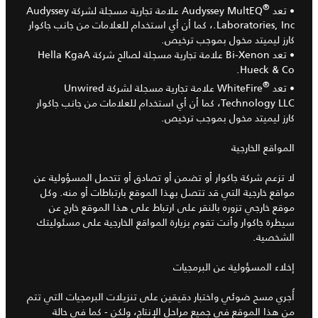
®
• تعد
Audyssey MultEQ علامة تجارية مسجلة لشركة Audyssey
Laboratories, Inc.، كما أن أي استخدام للعلامات من جانب جاكوار
كارز ليميتد مخول بموجب ترخيص.
• تعد Bi-Xenon علامة تجارية مسجلة لصالح شركة Hella KgaA
Hueck & Co.
®
• تعد
WhiteFire علامة تجارية مسجلة لشركة Unwired
Technology LLC، كما أن أي استخدام للعلامات من جانب جاكوار
كارز ليميتد مخول بموجب ترخيص.
المواقع الخارجية
لا تزعم شركة جاكوار أو تضمن أو تصادق أو تتحمل المسؤولية عن
مواقع خارجية التي قد تتصل بهذا الموقع بارتباطات أو منه. وكل
موقع خارجي تزوره بالنقر على ارتباط على هذا الموقع خارج عن
سيطرة جاكوار وأنت تقوم بزيارة المواقع الخارجية على مسئوليتك
الشخصية.
إخلاء المسؤولية عن البرمجيات
أُجري مسح ضوئي واختبار دقيقين على تنزيلات البرمجيات التي تتم
من هذا الموقع في جميع مراحل الإنتاج، ولكن - كما في حالة