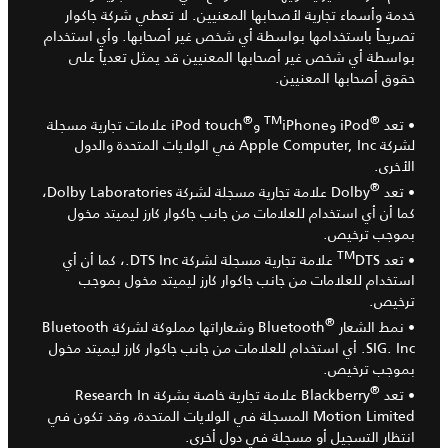
خدمة وأسماء تجارية لأصحابها المعنيين. لا تعطي شركة جاكوار
تصريحاً باستخدامها بواسطة أي شخص غير أصحابها. وأي استخدام
بواسطة أي شخص غير أصحابها المعنيين قد يمثل تعدياً على
حقوق أصحابها المعنيين.
®
TM
®
• تعد
iPod و
iPhone و
iPod touch علامات تجارية مسجلة
لشركة Apple Computer, Inc في الولايات المتحدة والدول
الأخرى.
®
• تعد
Dolby علامة تجارية مسجلة لشركة Dolby Laboratories،
كما أن أي استخدام للعلامات من جانب جاكوار كارز ليميتد مخول
بموجب ترخيص.
TM
• تعد
DTS علامة تجارية مسجلة لشركة DTS Inc.، كما أن أي
استخدام للعلامات من جانب جاكوار كارز ليميتد مخول بموجب
ترخيص.
®
• نمط الشعار
Bluetooth وشعاراتها مملوكة لشركة Bluetooth
SIG. Inc. أي استخدام للعلامات من جانب جاكوار كارز ليميتد مخول
بموجب ترخيص.
®
• تعد
Blackberry علامة تجارية خاصة بشركة Research In
Motion Limited المسجلة في الولايات المتحدة، وقد تكون في
انتظار التسجيل أو مسجلة في دول أخرى.