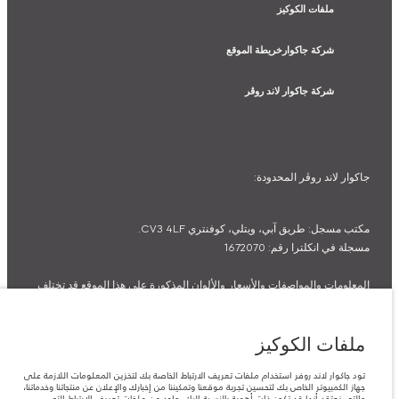
ملفات الكوكيز
شركة جاكوارخريطة الموقع
شركة جاكوار لاند روڤر
جاكوار لاند روڨر المحدودة:
مكتب مسجل: طريق آبي، ويتلي، كوفنتري CV3 4LF.
مسجلة في انكلترا رقم: 1672070
المعلومات والمواصفات والأسعار والألوان المذكورة على هذا الموقع قد تختلف
من بلد إلى آخر، كما أنّها قد تتغير بدون إشعار مسبق. الرجاء التواصل مع وكيلنا
المحلي للتأكد من توفّرها والتحقق من الأسعار.
ملفات الكوكيز
الأرقام المقدمة هي نتيجة لاختبارات المصنع الرسمية وفقاً لتشريعات الاتحاد
الأوروبي. قد يتباين استهلك الوقود الفعلي للمركبة عن ذلك المتحقق في تلك
تود جاكوار لاند روفر استخدام ملفات تعريف الارتباط الخاصة بك لتخزين المعلومات اللازمة على
الاختبارات كما أن هذه الأرقام بغرض المقارنة فحسب.
جهاز الكمبيوتر الخاص بك لتحسين تجربة موقعنا وتمكيننا من إخبارك والإعلان عن منتجاتنا وخدماتنا،
والتي نعتقد أنها قد تكون ذات أهمية بالنسبة إليك. واحد من ملفات تعريف الارتباط التي