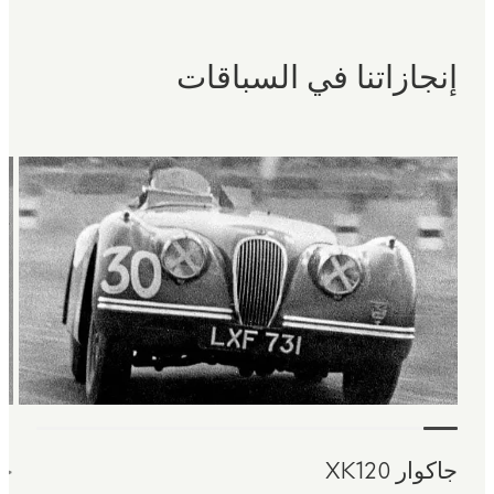
إنجازاتنا في السباقات
جاكوار XK120
جاك