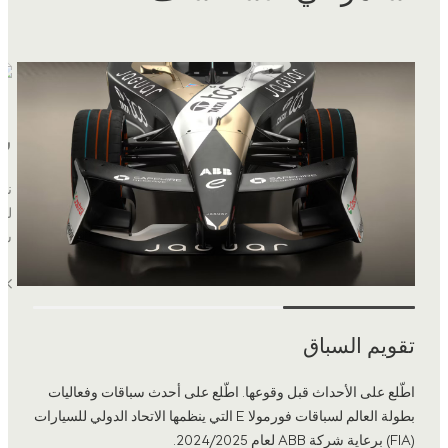
شر
نبت
شركة ABB
تقويم السباق
اطّلع على الأحداث قبل وقوعها. اطّلع على أحدث سباقات وفعاليات
بطولة العالم لسباقات فورمولا E التي ينظمها الاتحاد الدولي للسيارات
(FIA) برعاية شركة ABB لعام 2024/2025.