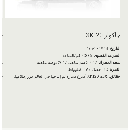
جاكوار XK120
جاك
التاريخ
: 1948 - 1954
الت
السرعة القصوى
: 200.5 كم/الساعة
ال
سعة المحرك
: 3,442 سم مكعب / 201 بوصة مكعبة
سع
القدرة
: 160 حصانًا / 119 كيلوواط
ال
حقائق
: كانت XK120 أسرع سيارة تم إنتاجها في العالم فور إطلاقها.
حق