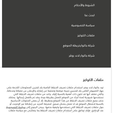
الشروط والأحكام
ابحث عنا
سياسة الخصوصية
ملفات الكوكيز
شركة جاكوارخريطة الموقع
شركة جاكوار لاند روڤر
© جاكوار لاند روڨر المحدودة 2026
ملفات الكوكيز
تود جاكوار لاند روفر استخدام ملفات تعريف الارتباط الخاصة بك لتخزين المعلومات اللازمة على
عمان, محسن حيدر درويش ش.م.م
جهاز الكمبيوتر الخاص بك لتحسين تجربة موقعنا وتمكيننا من إخبارك والإعلان عن منتجاتنا وخدماتنا،
والتي نعتقد أنها قد تكون ذات أهمية بالنسبة إليك. واحد من ملفات تعريف الارتباط التي
المعلومات والمواصفات والأسعار والألوان المذكورة على هذا الموقع قد تختلف من بلد إلى
نستخدمها ضرورية لعدة أجزاء من الموقع للعمل بطريقة جيدة، وقد تم بالفعل إرسالها. يمكنك
آخر، كما أنّها قد تتغير بدون إشعار مسبق. الرجاء التواصل مع وكيلنا المحلي للتأكد من توفّرها
حذف جميع ملفات تعريف الارتباط من هذا الموقع وحظرها، إلا أن بعض المكونات الأساسية
والتحقق من الأسعار.
بالنسبة لاشتغال الموقع قد لا تعمل بشكل صحيح. لمعرفة المزيد عن إعلاناتنا عبر الإنترنت أو
الأرقام المقدمة هي نتيجة لاختبارات المصنع الرسمية وفقاً لتشريعات الاتحاد الأوروبي. قد
حول ملفات تعريف الارتباط التي نستخدمها وكيفية حذفها، يرجى الرجوع إلى
سياسة الخصوصية
.
يتباين استهلك الوقود الفعلي للمركبة عن ذلك المتحقق في تلك الاختبارات كما أن هذه
عند الإغلاق، فإنك توافق على استخدام ملفات تعريف الارتباط بما يتماشى مع سياسة ملفات
الأرقام بغرض المقارنة فحسب.