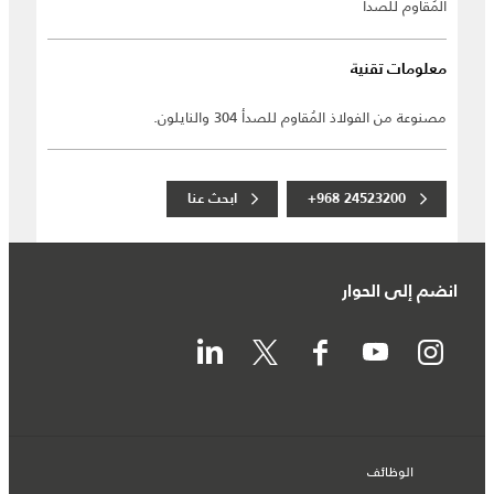
المُقاوم للصدأ
معلومات تقنية
مصنوعة من الفولاذ المُقاوم للصدأ 304 والنايلون.
+968 24523200
ابحث عنا
انضم إلى الحوار
الوظائف