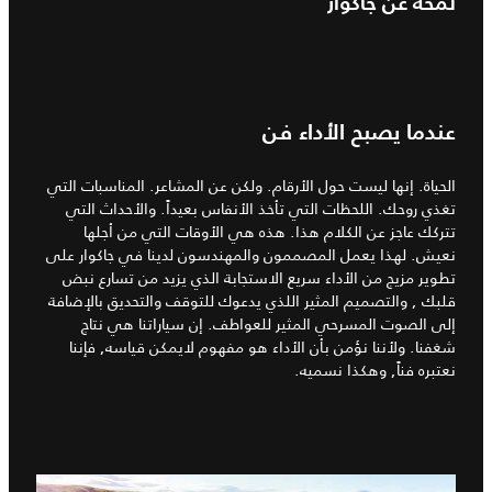
لمحة عن جاكوار
عندما يصبح الأداء فن
الحياة. إنها ليست حول الأرقام. ولكن عن المشاعر. المناسبات التي
تغذي روحك. اللحظات التي تأخذ الأنفاس بعيداً. والأحداث التي
تتركك عاجز عن الكلام هذا. هذه هي الأوقات التي من أجلها
نعيش. لهذا يعمل المصممون والمهندسون لدينا في جاكوار على
تطوير مزيج من الأداء سريع الاستجابة الذي يزيد من تسارع نبض
قلبك , والتصميم المثير اللذي يدعوك للتوقف والتحديق بالإضافة
إلى الصوت المسرحي المثير للعواطف. إن سياراتنا هي نتاج
شغفنا. ولأننا نؤمن بأن الأداء هو مفهوم لايمكن قياسه, فإننا
نعتبره فناً, وهكذا نسميه.