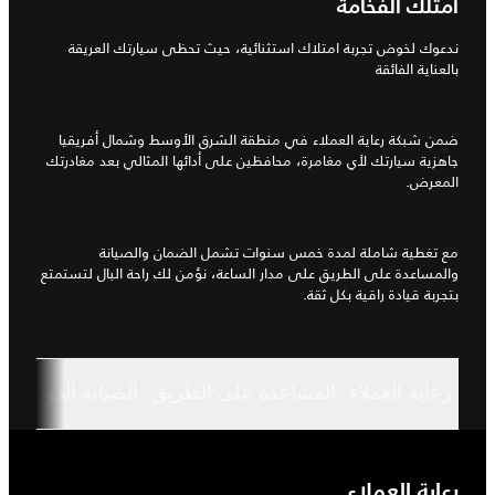
امتلك الفخامة
ندعوك لخوض تجربة امتلاك استثنائية، حيث تحظى سيارتك العريقة
بالعناية الفائقة
ضمن شبكة رعاية العملاء في منطقة الشرق الأوسط وشمال أفريقيا
جاهزية سيارتك لأي مغامرة، محافظين على أدائها المثالي بعد مغادرتك
المعرض.
مع تغطية شاملة لمدة خمس سنوات تشمل الضمان والصيانة
والمساعدة على الطريق على مدار الساعة، نؤمن لك راحة البال لتستمتع
بتجربة قيادة راقية بكل ثقة.
رعاية العملاء
المساعدة على الطريق
الصيانة الدورية و
رعاية العملاء