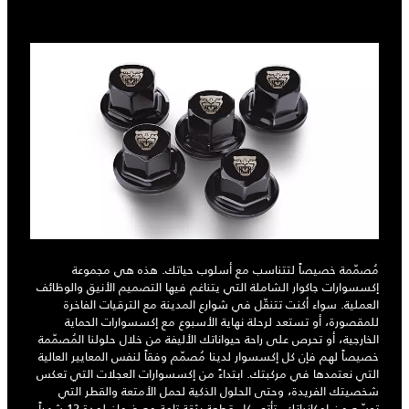
مُصمّمة خصيصاً لتتناسب مع أسلوب حياتك. هذه هي مجموعة
إكسسوارات جاكوار الشاملة التي يتناغم فيها التصميم الأنيق والوظائف
العملية. سواء أكنت تتنقّل في شوارع المدينة مع الترقيات الفاخرة
للمقصورة، أو تستعد لرحلة نهاية الأسبوع مع إكسسوارات الحماية
الخارجية، أو تحرص على راحة حيواناتك الأليفة من خلال حلولنا المُصمّمة
خصيصاً لهم فإن كل إكسسوار لدينا مُصمّم وفقاً لنفس المعايير العالية
التي نعتمدها في مركبتك. ابتداءً من إكسسوارات العجلات التي تعكس
شخصيتك الفريدة، وحتى الحلول الذكية لحمل الأمتعة والقطر التي
توسّع من إمكانياتك، تأتي كل قطعة بثقة تامة مع ضمان لمدة 12 شهراً.