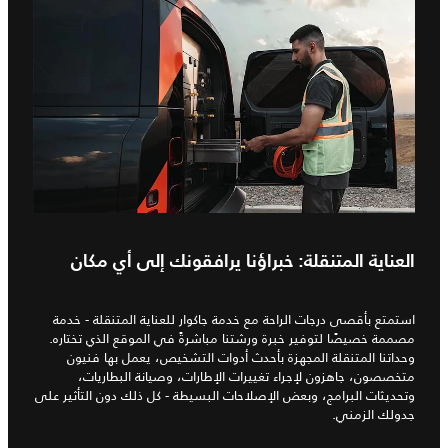
العناية المتنقلة: خبراؤنا يرافقونك إلى أي مكان
استمتع بأقصى درجات الراحة مع خدمة جاكوار للعناية المتنقلة - خدمة
مصممة خصيصًا لتوفير خبرة ورشتنا مباشرةً في الموقع الذي تختاره.
وحداتنا المتنقلة المجهزة بأحدث أدوات التشخيص، يعمل بها فنيون
متخصصون، جاهزون لإجراء تغييرات الإطارات، وصيانة البطاريات،
وتحديثات البرامج، وبعض الإصلاحات البسيطة - كل ذلك دون التأثير على
جدولك الزمني.