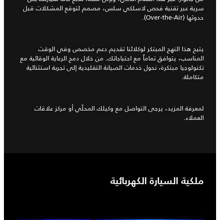
سرية عبر تقنية فحص لاسلكي سلس، مصمم لتوقع المشكلات قبل
حدوثها (Over-the-Air).
يتيح هذا النهج المبتكر لوكلائنا تقديم دعم مخصص وفي الوقت
المناسب، يتوافق تماماً مع احتياجاتك. من خلال دمج الرعاية الوقائية مع
تكنولوجيا مبتكرة، نحول خدمات الصيانة التقليدية إلى تجربة استثنائية
متكاملة.
لمعرفة المزيد، يرجى التواصل مع وكيلك المحلّي أو مركز علاقات
العملاء.
ملكية السيارة الكهربائية