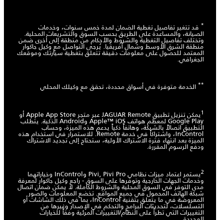
*
قد تتغير تفاصيل تغطية الضمان لمدة خمس سنوات، وخدمات
الصيانة، والمساعدة على الطريق بحسب السوق والتشريعات المحلية.
وتختلف تفاصيل التغطية والشروط والأحكام من منطقة إلى أخرى ضمن
منطقة الشرق الأوسط وشمال أفريقيا. يُرجى التواصل مع وكيل جاكوار
المعتمد للحصول على معلومات دقيقة تتعلق بتغطية سيارتك وموقعك
الجغرافي.
**
الخدمة متوفرة في أسواق محددة، تحقق مع وكيلك المحلي
1
يمكن تنزيل تطبيق JAGUAR Remote عبر متجر Apple App Store أو
Google Play لمعظم هواتف Apple™ iOS وAndroid الذكية. يتطلب
التطبيق اتصالاً بالشبكة، وهاتفاً ذكياً يدعم هذه الميزة، وحساب
InControl، واشتراكاً في خدمة Remote. للاستمرار في استخدام هذه
الميزة بعد انتهاء فترة الاشتراك الأولية، ستحتاج إلى تجديد الاشتراك
ودفع الرسوم المقررة.
2
يستمر اعتماد ميزات نظامي Pivi, Pivi Pro وInControl وخياراتهما
وخدمات الجهات الخارجية وتوفرها على السوق - راجع وكيل جاكوار لمعرفة
مدى التوفر في السوق المحلية والشروط الكاملة. لا يمكن ضمان اتصال
شبكة الهاتف المحمول في جميع المواقع. تخضع المعلومات والصور
المعروضة في ما يتعلق بتقنية InControl، بما في ذلك الشاشات أو
التسلسلات، لتحديثات البرامج والتحكم في الإصدار وغيرها من
التغييرات التي تطرأ على النظام/التغييرات المرئية وفقاً للخيارات
المحددة.