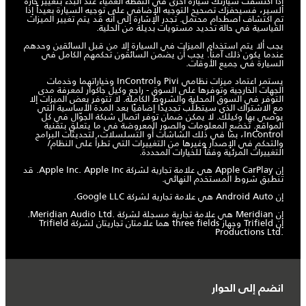
إذا اكتشفت سيارتُك سيارةً أخرى في النقطة العمياء عند البدء بتغيير حارة
السير، فسيحفزك تصحيح التوجيه الإضافي على توجيه السيارة بعيداً إذا
تم اكتشاف اصطدام محتمل. تجدر الإشارة إلى أنه قد يتم تغيير الميزات
القياسية في حالة تحديد مستويات بديلة من الحلية.
يجب ألا يتم استخدام الميزات في السيارة إلا من قبل السائقين وحدهم
عندما يكون ذلك آمناً. يجب أن يضمن السائقون تحكمهم الكامل في
السيارة في جميع الأوقات.
يستمر اعتماد ميزات نظامي Pivi وInControl وخياراتهما وخدمات
الجهات الخارجية وتوفرها على السوق - راجع وكيل جاكوار لمعرفة مدى
التوفر في السوق المحلية والشروط الكاملة. لا تتوفر بعض الميزات إلا
مع الاشتراك الذي سيتطلّب تجديدًا إضافيًا بعد المدة الأساسية التي
يوصي بها وكيلك. لا يمكن ضمان توفر اتصال شبكة الجوّال في كل
المواقع. تخضع المعلومات والصور المعروضة في ما يتعلق بتقنية
InControl، بما في ذلك الشاشات أو التسلسلات، لتحديثات البرامج
والتحكم في الإصدار وغيرها من التغييرات التي تطرأ على النظام/
التغييرات المرئية وفقاً للخيارات المحددة.
إن Apple CarPlay هي علامة تجارية لشركة Apple Inc. Apple Inc. قد
تنطبق شروط المستخدم النهائي.
إن Android Auto هي علامة تجارية لشركة Google LLC.
إن Meridian هي علامة تجارية مسجلة لشركة Meridian Audio Ltd.‎.
إن ‏Trifield وجهاز three fields هما علامتان تجاريتان لشركة Trifield
Productions Ltd.‎
انضم إلى الحوار