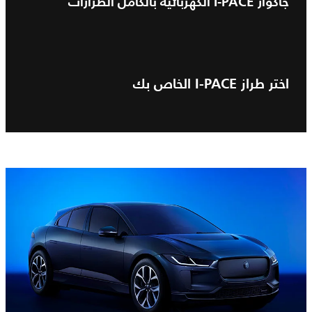
جاكوار I‑PACE الكهربائية بالكامل الطرازات
اختر طراز I-PACE الخاص بك