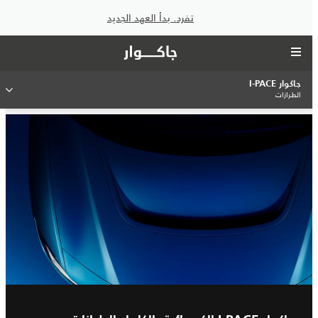
تفرد. بدأ العهد الجديد
جاكوار I‑PACE
الطرازات