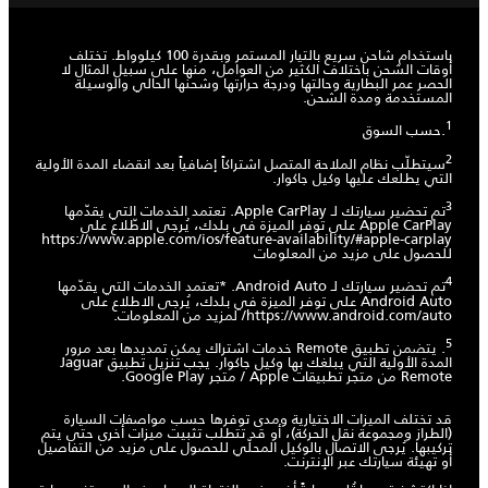
باستخدام شاحن سريع بالتيار المستمر وبقدرة 100 كيلوواط. تختلف
أوقات الشحن باختلاف الكثير من العوامل، منها على سبيل المثال لا
الحصر عمر البطارية وحالتها ودرجة حرارتها وشحنها الحالي والوسيلة
المستخدمة ومدة الشحن.
1
.حسب السوق
2
سيتطلّب نظام الملاحة المتصل اشتراكاً إضافياً بعد انقضاء المدة الأولية
التي يطلعك عليها وكيل جاكوار.
3
تم تحضير سيارتك لـ Apple CarPlay. تعتمد الخدمات التي يقدّمها
Apple CarPlay على توفر الميزة في بلدك، يُرجى الاطّلاع على
https://www.apple.com/ios/feature-availability/#apple-carplay
للحصول على مزيد من المعلومات
4
تم تحضير سيارتك لـ Android Auto. *تعتمد الخدمات التي يقدّمها
Android Auto على توفر الميزة في بلدك، يُرجى الاطلاع على
https://www.android.com/auto/
لمزيد من المعلومات.
5
. يتضمن تطبيق Remote خدمات اشتراك يمكن تمديدها بعد مرور
المدة الأولية التي يبلغك بها وكيل جاكوار. يجب تنزيل تطبيق Jaguar
Remote من متجر تطبيقات Apple / متجر Google Play.
قد تختلف الميزات الاختيارية ومدى توفرها حسب مواصفات السيارة
(الطراز ومجموعة نقل الحركة)، أو قد تتطلب تثبيت ميزات أخرى حتى يتم
تركيبها. يُرجى الاتصال بالوكيل المحلّي للحصول على مزيد من التفاصيل
أو تهيئة سيارتك عبر الإنترنت.