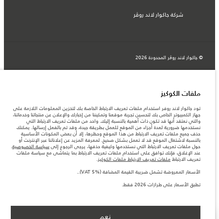
شركة جاكوار لاند روڤر
© جاكوار لاند روڨر المحدودة 2026
عمان, محسن حيدر درويش ش.م.م
المعلومات والمواصفات والأسعار والألوان المذكورة على هذا الموقع قد تختلف من بلد إلى
ملفات الكوكيز
آخر، كما أنّها قد تتغير بدون إشعار مسبق. الرجاء التواصل مع وكيلنا المحلي للتأكد من توفّرها
والتحقق من الأسعار.
تود جاكوار لاند روفر استخدام ملفات تعريف الارتباط الخاصة بك لتخزين المعلومات اللازمة على
الأرقام المقدمة هي نتيجة لاختبارات المصنع الرسمية وفقاً لتشريعات الاتحاد الأوروبي. قد
جهاز الكمبيوتر الخاص بك لتحسين تجربة موقعنا وتمكيننا من إخبارك والإعلان عن منتجاتنا وخدماتنا،
يتباين استهلك الوقود الفعلي للمركبة عن ذلك المتحقق في تلك الاختبارات كما أن هذه
والتي نعتقد أنها قد تكون ذات أهمية بالنسبة إليك. واحد من ملفات تعريف الارتباط التي
الأرقام بغرض المقارنة فحسب.
نستخدمها ضرورية لعدة أجزاء من الموقع للعمل بطريقة جيدة، وقد تم بالفعل إرسالها. يمكنك
حذف جميع ملفات تعريف الارتباط من هذا الموقع وحظرها، إلا أن بعض المكونات الأساسية
ملاحظة مهمة حول الصور والمواصفات. إن النقص العالمي في أشباه الموصلات يؤثر حاليًا
بالنسبة لاشتغال الموقع قد لا تعمل بشكل صحيح. لمعرفة المزيد عن إعلاناتنا عبر الإنترنت أو
في مواصفات تصميم السيارات وتوفر الخيارات وتوقيتات التصاميم. هذا ظرف ديناميكي
حول ملفات تعريف الارتباط التي نستخدمها وكيفية حذفها، يرجى الرجوع إلى
سياسة الخصوصية
.
للغاية، ونتيجة لذلك، قد لا تمثّل الصور المستخدَمة ضمن موقع الويب حاليًا المواصفات الحالية
عند الإغلاق، فإنك توافق على استخدام ملفات تعريف الارتباط بما يتماشى مع سياسة ملفات
بالكامل بالنسبة إلى الميزات والخيارات والحلية ومجموعات الألوان. يرجى استشارة وكيلك الذي
تعريف الارتباط
ملفات تعريف الارتباط ملفات الكوكيز
.
سيتمكّن من تأكيد أي تقييدات حالية معك للسماح لك باتخاذ قرار مدروس
الأسعار المعروضة تشمل ضريبة القيمة المضافة (VAT 5%)..
الأسعار المعروضة تشمل ضريبة القيمة المضافة (VAT 5%).
الأسعار تنطبق فقط على الطرازات المصنعة في عام 2026.‎
تطبق الأسعار على طرازات 2026 فقط.
نعم