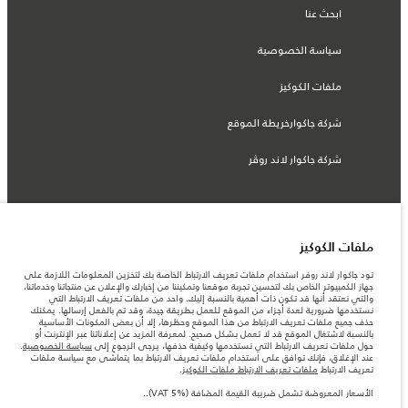
ابحث عنا
سياسة الخصوصية
ملفات الكوكيز
شركة جاكوارخريطة الموقع
شركة جاكوار لاند روڤر
© جاكوار لاند روڨر المحدودة 2026
ملفات الكوكيز
تود جاكوار لاند روفر استخدام ملفات تعريف الارتباط الخاصة بك لتخزين المعلومات اللازمة على
عمان, محسن حيدر درويش ش.م.م
جهاز الكمبيوتر الخاص بك لتحسين تجربة موقعنا وتمكيننا من إخبارك والإعلان عن منتجاتنا وخدماتنا،
والتي نعتقد أنها قد تكون ذات أهمية بالنسبة إليك. واحد من ملفات تعريف الارتباط التي
المعلومات والمواصفات والأسعار والألوان المذكورة على هذا الموقع قد تختلف من بلد إلى
نستخدمها ضرورية لعدة أجزاء من الموقع للعمل بطريقة جيدة، وقد تم بالفعل إرسالها. يمكنك
آخر، كما أنّها قد تتغير بدون إشعار مسبق. الرجاء التواصل مع وكيلنا المحلي للتأكد من توفّرها
حذف جميع ملفات تعريف الارتباط من هذا الموقع وحظرها، إلا أن بعض المكونات الأساسية
والتحقق من الأسعار.
بالنسبة لاشتغال الموقع قد لا تعمل بشكل صحيح. لمعرفة المزيد عن إعلاناتنا عبر الإنترنت أو
الأرقام المقدمة هي نتيجة لاختبارات المصنع الرسمية وفقاً لتشريعات الاتحاد الأوروبي. قد
حول ملفات تعريف الارتباط التي نستخدمها وكيفية حذفها، يرجى الرجوع إلى
سياسة الخصوصية
.
يتباين استهلك الوقود الفعلي للمركبة عن ذلك المتحقق في تلك الاختبارات كما أن هذه
عند الإغلاق، فإنك توافق على استخدام ملفات تعريف الارتباط بما يتماشى مع سياسة ملفات
الأرقام بغرض المقارنة فحسب.
تعريف الارتباط
ملفات تعريف الارتباط ملفات الكوكيز
.
ملاحظة مهمة حول الصور والمواصفات. إن النقص العالمي في أشباه الموصلات يؤثر حاليًا
الأسعار المعروضة تشمل ضريبة القيمة المضافة (VAT 5%)..
في مواصفات تصميم السيارات وتوفر الخيارات وتوقيتات التصاميم. هذا ظرف ديناميكي