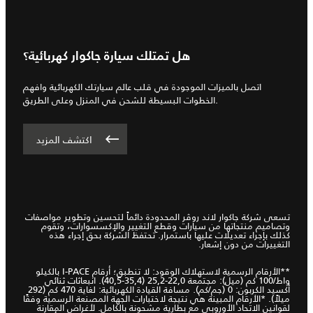
هل تمتلك سيارة جاكوار كهربائية؟
اتصل بالميزات الموجودة في قلب عالم سيارتك الكهربائية وافهم
الخطوات البسيطة للشحن في المنزل وعلى الطريق.
اكتشف المزيد
تسعى شركة جاكوار لاند روڤر المحدودة دائماً لتحسين وتطوير مواصفات
وتصاميم منتجاتها من سيارات وقطع التغيير والإكسسوارات، وتقوم
كذلك بإجراء تعديلات عليها باستمرار. تحتفظ الشركة بحق إجراء هذه
التغييرات من دون إشعار.
**الأرقام الرسمية لاستهلاك الوقود: لا تنطبق؛ أرقام I-PACE بالكيلو
واط/100 كم (ميل): مجتمعة 22,0-25,2 (35,4-40,5). انبعاثات ثنائي
أكسيد الكربون: 0 (جم/كم). مسافة القيادة الكهربائية: لغاية 470 كم (292
ميلاً). *الأرقام المبينة هي نتيجة لاختبارات الجهة المصنعة الرسمية وفقًا
لقوانين الاتحاد الأوروبي مع بطارية مشحونة بالكامل. لأغراض المقارنة