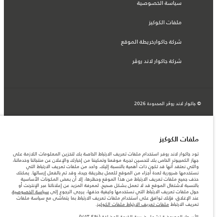
سياسة الخصوصية
ملفات الكوكيز
شركة جاكوارخريطة الموقع
شركة جاكوار لاند روڤر
© جاكوار لاند روڨر المحدودة 2026
عمان, محسن حيدر درويش ش.م.م
المعلومات والمواصفات والأسعار والألوان المذكورة على هذا الموقع قد تختلف من بلد إلى
ملفات الكوكيز
آخر، كما أنّها قد تتغير بدون إشعار مسبق. الرجاء التواصل مع وكيلنا المحلي للتأكد من توفّرها
والتحقق من الأسعار.
تود جاكوار لاند روفر استخدام ملفات تعريف الارتباط الخاصة بك لتخزين المعلومات اللازمة على
الأرقام المقدمة هي نتيجة لاختبارات المصنع الرسمية وفقاً لتشريعات الاتحاد الأوروبي. قد
جهاز الكمبيوتر الخاص بك لتحسين تجربة موقعنا وتمكيننا من إخبارك والإعلان عن منتجاتنا وخدماتنا،
يتباين استهلك الوقود الفعلي للمركبة عن ذلك المتحقق في تلك الاختبارات كما أن هذه
والتي نعتقد أنها قد تكون ذات أهمية بالنسبة إليك. واحد من ملفات تعريف الارتباط التي
الأرقام بغرض المقارنة فحسب.
نستخدمها ضرورية لعدة أجزاء من الموقع للعمل بطريقة جيدة، وقد تم بالفعل إرسالها. يمكنك
حذف جميع ملفات تعريف الارتباط من هذا الموقع وحظرها، إلا أن بعض المكونات الأساسية
ملاحظة مهمة حول الصور والمواصفات. إن النقص العالمي في أشباه الموصلات يؤثر حاليًا
بالنسبة لاشتغال الموقع قد لا تعمل بشكل صحيح. لمعرفة المزيد عن إعلاناتنا عبر الإنترنت أو
في مواصفات تصميم السيارات وتوفر الخيارات وتوقيتات التصاميم. هذا ظرف ديناميكي
حول ملفات تعريف الارتباط التي نستخدمها وكيفية حذفها، يرجى الرجوع إلى
سياسة الخصوصية
.
للغاية، ونتيجة لذلك، قد لا تمثّل الصور المستخدَمة ضمن موقع الويب حاليًا المواصفات الحالية
عند الإغلاق، فإنك توافق على استخدام ملفات تعريف الارتباط بما يتماشى مع سياسة ملفات
بالكامل بالنسبة إلى الميزات والخيارات والحلية ومجموعات الألوان. يرجى استشارة وكيلك الذي
تعريف الارتباط
ملفات تعريف الارتباط ملفات الكوكيز
.
سيتمكّن من تأكيد أي تقييدات حالية معك للسماح لك باتخاذ قرار مدروس
الأسعار المعروضة تشمل ضريبة القيمة المضافة (VAT 5%)..