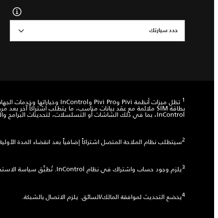
حدد سيارتك
1
تظل ميزات أنظمة Pivi وi Pro
بطاقة SIM ملائمة مع عقد بيانات مناسب، ما يتطلب اشتراكاً آخر 
InControl، بما في ذلك الشاشات أو التسلسلات، لتحديثات البرامج والتحكم في الإصدار وغيرها من التغييرات التي تطرأ على النظام/التغييرات المرئية وفق الخيارات المحددة.
2
سيتطلب نظام الملاحة المتصل اشتراكاً إضافياً بعد انقضاء المدة الأولية
3
يلزم وجود حساب واشتراك في نظام InControl. تُطبَّق سياسة الاستخدام العادل. لمواصلة استخدام الميزة ذات الصلة بعد فترة الاشتراك الأولية، ستحتاج إلى تجديد اشتراكك ودفع رسوم التجديد المطبَّقة.
4
يخضع التحديث لموافقة المالك/السائق. يلزم الاتصال بالشبكة.