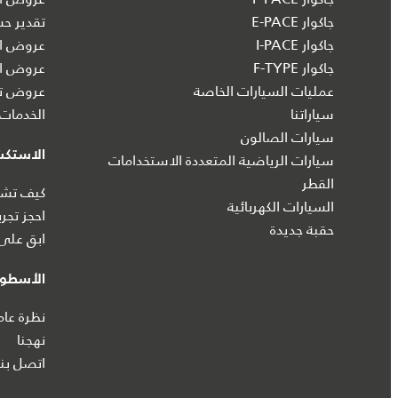
جاكوار E-PACE
تقدير ح
جاكوار I‑PACE
عروض ال
جاكوار F-TYPE
عروض ال
عمليات السيارات الخاصة
عروض تش
سياراتنا
الخدمات 
سيارات الصالون
الاستك
سيارات الرياضية المتعددة الاستخدامات
القطر
كيف تشتر
السيارات الكهربائية
احجز تجرب
حقبة جديدة
ابق على 
الأسطول
نظرة عام
نهجنا
اتصل بنا