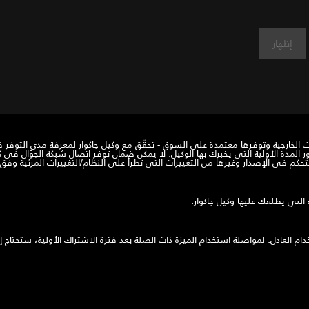
إظهار
Piv وInControl وخياراتها وخدمات الجهات الخارجية وتوفرها معتمدة على السوق - تحقَّق مع وكيل جاكوار 
بعد مرور المدة الأولية التي يخبرك بها الوكيل. لا يمكن ضمان توفر اتصال شبكة الجوّال
 التي يطلعك عليها وكيل جاكوار.