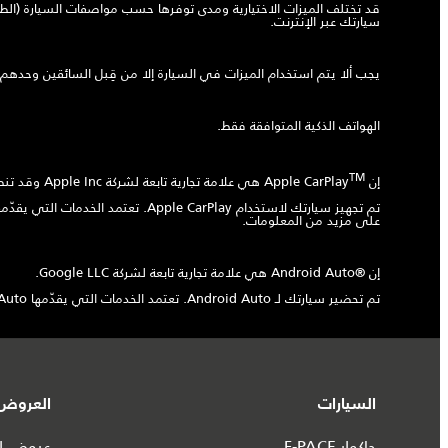
قد تختلف الميزات الاختيارية ومدى توفرها حسب مواصفات السيارة (الطرا
سيارتك عبر الإنترنت.
يجب ألا يتم استخدام الميزات في السيارة إلا من قِبل السائقين وحدهم
الهواتف الذكية المتوافقة فقط.
TM
إن Apple CarPlay
هي علامة تجارية تابعة لشركة Apple Inc وقد تنطبق شروط مستخدم Apple Inc. النهائي.
على مزيد من المعلومات.
إن ®Android Auto هي علامة تجارية تابعة لشركة Google LLC.
تم تحضير سيارتك لـ Android Auto. تعتمد الخدمات التي يقدّمها Android Auto على توفر الميزة في بلدك، يُرجى الاطلاع على https://www.android.com/auto لمزيد من المعلومات.
السيارات
العروض 
جاكوار F-PACE
عروض ال