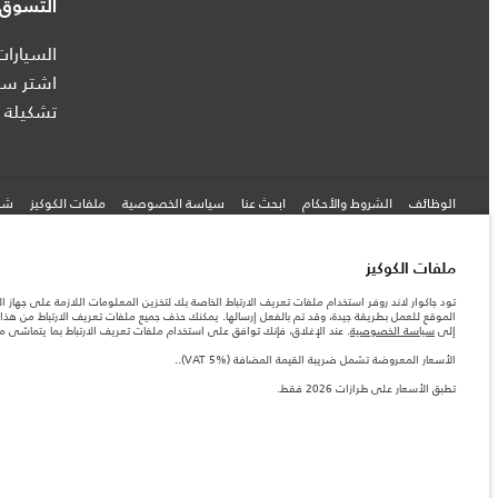
التسوق ع
السيارات
اشتر سيا
تشكيلة ج
الوظائف
الشروط والأحكام
ابحث عنا
سياسة الخصوصية
ملفات الكوكيز
شرك
ملفات الكوكيز
© جاكوار لاند روڨر المحدودة 2026
تود جاكوار لاند روفر استخدام ملفات تعريف الارتباط الخاصة بك لتخزين المعلومات اللازمة على جهاز ال
الموقع للعمل بطريقة جيدة، وقد تم بالفعل إرسالها. يمكنك حذف جميع ملفات تعريف الارتباط من هذا ا
عمان, محسن حيدر درويش ش.م.م
إلى
سياسة الخصوصية
. عند الإغلاق، فإنك توافق على استخدام ملفات تعريف الارتباط بما يتماشى 
المعلومات والمواصفات والأسعار والألوان المذكورة على هذا الموقع قد تختلف من بلد إلى آخر، كما أنّ
الأسعار المعروضة تشمل ضريبة القيمة المضافة (VAT 5%)..
الأرقام المقدمة هي نتيجة لاختبارات المصنع الرسمية وفقاً لتشريعات الاتحاد الأوروبي. قد يتباين ا
تطبق الأسعار على طرازات 2026 فقط.
ملاحظة مهمة حول الصور والمواصفات. إن النقص العالمي في أشباه الموصلات يؤثر حاليًا في مواصفات 
والخيارات والحلية ومجموعات الألوان. يرجى استشارة وكيلك الذي سيتمكّن من تأكيد أي تقييدات حالية 
الأسعار المعروضة تشمل ضريبة القيمة المضافة (VAT 5%).
الأسعار تنطبق فقط على الطرازات المصنعة في عام 2026.‎