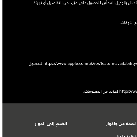
اتصال بالوكيل المحلّي للحصول على مزيد من التفاصيل أو تهيئة
 الأوقات.
تم تجهيز سيارتك لاستخدام Apple CarPlay. تعتمد الخدمات التي يقدّمها Apple CarPlay على توفر الميزة في بلدك، يُرجى الاطّلاع على https://www.apple.com/uk/ios/feature-availability/#apple-carplay للحصول
لمحة عن جاكوار
انضم إلى الحوار
نظرة عامة