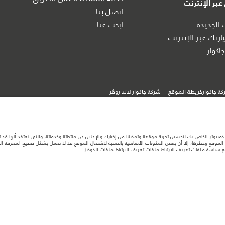
بر الإنترنت
اتصل بنا
 الجديدة
ابحث عنا
رتك عبر الإنترنت
اكوار
ة جاكوارخريطة الموقع
شركة جاكوار لاند روڤر
كمبيوتر الخاص بك لتحسين تجربة موقعنا وتمكيننا من إخبارك والإعلان عن منتجاتنا وخدماتنا، والتي نعتقد أنها ق
لموقع وحظرها، إلا أن بعض المكونات الأساسية بالنسبة لاشتغال الموقع قد لا تعمل بشكل صحيح. لمعرفة المزيد
مع سياسة ملفات تعريف الارتباط
ملفات تعريف الارتباط ملفات الكوكيز
.
ها قد تتغير بدون إشعار مسبق. الرجاء التواصل مع وكيلنا المحلي للتأكد من توفّرها والتحقق من الأسعار.
ستهلك الوقود الفعلي للمركبة عن ذلك المتحقق في تلك الاختبارات كما أن هذه الأرقام بغرض المقارنة فحسب.
تصميم السيارات وتوفر الخيارات وتوقيتات التصاميم. هذا ظرف ديناميكي للغاية، ونتيجة لذلك، قد لا تمثّل ا
معك للسماح لك باتخاذ قرار مدروس