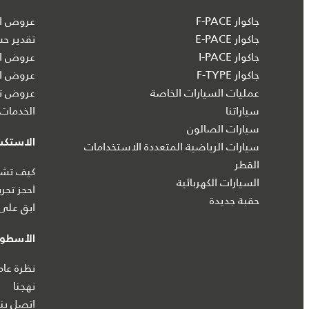
جاكوار F-PACE
عروض ال
جاكوار E-PACE
تقدير ح
جاكوار I‑PACE
عروض ال
جاكوار F-TYPE
عروض ال
عمليات السيارات الخاصة
عروض تش
سياراتنا
الخدمات 
سيارات الصالون
الاستك
سيارات الرياضية المتعددة الاستخدامات
القطر
كيف تشتر
السيارات الكهربائية
احجز تجرب
حقبة جديدة
ابق على 
الأسطول
نظرة عام
نهجنا
اتصل بنا