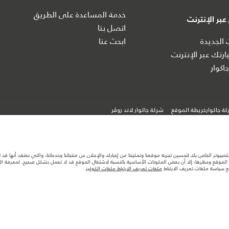
خدمة المساعدة على الطريق
بر الإنترنت
اتصل بنا
 الجديدة
ابحث عنا
رتك عبر الإنترنت
اكوار
ة جاكوارخريطة الموقع
شركة جاكوار لاند روڤر
كمبيوتر الخاص بك لتحسين تجربة موقعنا وتمكيننا من إخبارك والإعلان عن منتجاتنا وخدماتنا، والتي نعتقد أنها ق
لموقع وحظرها، إلا أن بعض المكونات الأساسية بالنسبة لاشتغال الموقع قد لا تعمل بشكل صحيح. لمعرفة المزيد
مع سياسة ملفات تعريف الارتباط
ملفات تعريف الارتباط ملفات الكوكيز
.
ها قد تتغير بدون إشعار مسبق. الرجاء التواصل مع وكيلنا المحلي للتأكد من توفّرها والتحقق من الأسعار.
ستهلك الوقود الفعلي للمركبة عن ذلك المتحقق في تلك الاختبارات كما أن هذه الأرقام بغرض المقارنة فحسب.
تصميم السيارات وتوفر الخيارات وتوقيتات التصاميم. هذا ظرف ديناميكي للغاية، ونتيجة لذلك، قد لا تمثّل ا
معك للسماح لك باتخاذ قرار مدروس