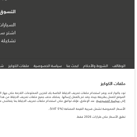
التسوق ع
السيارات
اشتر سيا
تشكيلة ج
الوظائف
الشروط والأحكام
ابحث عنا
سياسة الخصوصية
ملفات الكوكيز
شرك
ملفات الكوكيز
© جاكوار لاند روڨر المحدودة 2026
تود جاكوار لاند روفر استخدام ملفات تعريف الارتباط الخاصة بك لتخزين المعلومات اللازمة على جهاز ال
الموقع للعمل بطريقة جيدة، وقد تم بالفعل إرسالها. يمكنك حذف جميع ملفات تعريف الارتباط من هذا ا
عمان, محسن حيدر درويش ش.م.م
إلى
سياسة الخصوصية
. عند الإغلاق، فإنك توافق على استخدام ملفات تعريف الارتباط بما يتماشى 
المعلومات والمواصفات والأسعار والألوان المذكورة على هذا الموقع قد تختلف من بلد إلى آخر، كما أنّ
الأسعار المعروضة تشمل ضريبة القيمة المضافة (VAT 5%)..
الأرقام المقدمة هي نتيجة لاختبارات المصنع الرسمية وفقاً لتشريعات الاتحاد الأوروبي. قد يتباين ا
تطبق الأسعار على طرازات 2026 فقط.
ملاحظة مهمة حول الصور والمواصفات. إن النقص العالمي في أشباه الموصلات يؤثر حاليًا في مواصفات 
والخيارات والحلية ومجموعات الألوان. يرجى استشارة وكيلك الذي سيتمكّن من تأكيد أي تقييدات حالية 
الأسعار المعروضة تشمل ضريبة القيمة المضافة (VAT 5%).
الأسعار تنطبق فقط على الطرازات المصنعة في عام 2026.‎