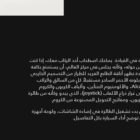
ر شعور الرغبة في القيادة. يمكنك اصطحاب أحد الركاب معك، إذا كنت
ن حوله، وكأنه يجلس في مركز العالم، أن يستمتع بكافة
.تظهر أناقة الطابع الفريد للطراز من التصميم الخارجي
خلي بلونه الأحمر الساحر مستقبلاً كلٍ من السائق والراكب
وبكساء من أجود الخامات؛ كجلود الغزال من منتجات Alcantara®‎، والألومنيوم المتأين، وألياف الكربون والكروم
الداكن.يتم التحكم في التروس من خلال ذراع نقل للسرعة على غرار ذراع الألعاب (joystick)، الذي يبدو وكأنه من طائرة
ربون، ومفاتيح التحويل المصنوعة من الكروم.
بدء تشغيل الطائرة في إضاءة الشاشات، ولوحة أجهزة
ضح أداء السيارة بكل التفاصيل.