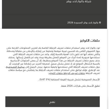
شركة جاكوار لاند روڤر
© جاكوار لاند روڨر المحدودة 2026
عمان, محسن حيدر درويش ش.م.م
المعلومات والمواصفات والأسعار والألوان المذكورة على هذا الموقع قد تختلف من بلد إلى
ملفات الكوكيز
آخر، كما أنّها قد تتغير بدون إشعار مسبق. الرجاء التواصل مع وكيلنا المحلي للتأكد من توفّرها
والتحقق من الأسعار.
تود جاكوار لاند روفر استخدام ملفات تعريف الارتباط الخاصة بك لتخزين المعلومات اللازمة على
الأرقام المقدمة هي نتيجة لاختبارات المصنع الرسمية وفقاً لتشريعات الاتحاد الأوروبي. قد
جهاز الكمبيوتر الخاص بك لتحسين تجربة موقعنا وتمكيننا من إخبارك والإعلان عن منتجاتنا وخدماتنا،
يتباين استهلك الوقود الفعلي للمركبة عن ذلك المتحقق في تلك الاختبارات كما أن هذه
والتي نعتقد أنها قد تكون ذات أهمية بالنسبة إليك. واحد من ملفات تعريف الارتباط التي
الأرقام بغرض المقارنة فحسب.
نستخدمها ضرورية لعدة أجزاء من الموقع للعمل بطريقة جيدة، وقد تم بالفعل إرسالها. يمكنك
حذف جميع ملفات تعريف الارتباط من هذا الموقع وحظرها، إلا أن بعض المكونات الأساسية
ملاحظة مهمة حول الصور والمواصفات. إن النقص العالمي في أشباه الموصلات يؤثر حاليًا
بالنسبة لاشتغال الموقع قد لا تعمل بشكل صحيح. لمعرفة المزيد عن إعلاناتنا عبر الإنترنت أو
في مواصفات تصميم السيارات وتوفر الخيارات وتوقيتات التصاميم. هذا ظرف ديناميكي
حول ملفات تعريف الارتباط التي نستخدمها وكيفية حذفها، يرجى الرجوع إلى
سياسة الخصوصية
.
للغاية، ونتيجة لذلك، قد لا تمثّل الصور المستخدَمة ضمن موقع الويب حاليًا المواصفات الحالية
عند الإغلاق، فإنك توافق على استخدام ملفات تعريف الارتباط بما يتماشى مع سياسة ملفات
بالكامل بالنسبة إلى الميزات والخيارات والحلية ومجموعات الألوان. يرجى استشارة وكيلك الذي
تعريف الارتباط
ملفات تعريف الارتباط ملفات الكوكيز
.
سيتمكّن من تأكيد أي تقييدات حالية معك للسماح لك باتخاذ قرار مدروس
الأسعار المعروضة تشمل ضريبة القيمة المضافة (VAT 5%)..
الأسعار المعروضة تشمل ضريبة القيمة المضافة (VAT 5%).
الأسعار تنطبق فقط على الطرازات المصنعة في عام 2026.‎
تطبق الأسعار على طرازات 2026 فقط.
نعم
ابق على اطلاع
NEXT STEPS