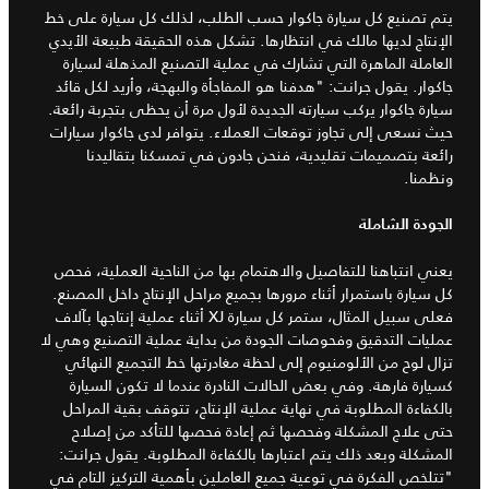
يتم تصنيع كل سيارة جاكوار حسب الطلب، لذلك كل سيارة على خط
الإنتاج لديها مالك في انتظارها. تشكل هذه الحقيقة طبيعة الأيدي
العاملة الماهرة التي تشارك في عملية التصنيع المذهلة لسيارة
جاكوار. يقول جرانت: "هدفنا هو المفاجأة والبهجة، وأريد لكل قائد
سيارة جاكوار يركب سيارته الجديدة لأول مرة أن يحظى بتجربة رائعة.
حيث نسعى إلى تجاوز توقعات العملاء. يتوافر لدى جاكوار سيارات
رائعة بتصميمات تقليدية، فنحن جادون في تمسكنا بتقاليدنا
ونظمنا.
الجودة الشاملة
يعني انتباهنا للتفاصيل والاهتمام بها من الناحية العملية، فحص
كل سيارة باستمرار أثناء مرورها بجميع مراحل الإنتاج داخل المصنع.
فعلى سبيل المثال، ستمر كل سيارة XJ أثناء عملية إنتاجها بآلاف
عمليات التدقيق وفحوصات الجودة من بداية عملية التصنيع وهي لا
تزال لوح من الألومنيوم إلى لحظة مغادرتها خط التجميع النهائي
كسيارة فارهة. وفي بعض الحالات النادرة عندما لا تكون السيارة
بالكفاءة المطلوبة في نهاية عملية الإنتاج، تتوقف بقية المراحل
حتى علاج المشكلة وفحصها ثم إعادة فحصها للتأكد من إصلاح
المشكلة وبعد ذلك يتم اعتبارها بالكفاءة المطلوبة. يقول جرانت:
"تتلخص الفكرة في توعية جميع العاملين بأهمية التركيز التام في