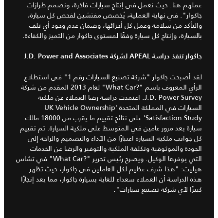
عملهم هنا. حيث نعمل في إنتاج سيارات فاخرة، ونصمم طرازات
جاكوار". في نهاية العملية، يُخصص مفتشين لفحص كل سيارة،
والتأكد من سلامة وعمل كل أجزائها، وضمان عدم وجود أي تلف
بالسيارة، وإنتاج كل سيارة وفقًا لمستوى جاكوار من التميز والكفاءة.
جاكوار تنفذ دراسة APEAL لشركة J.D. Power and Associates
لقد أصبحت جاكوار "شركة تصنيع السيارات رقم 1" في استطلاع
الرأي المعروف باسم "What Car?‎" لعام 2013 المقدم من شركة
J.D. Power Survey. اعتمدت دراسة رضا العملاء عن ملكية
السيارات في المملكة المتحدة 'UK Vehicle Ownership
Satisfaction Study' على نتائج تقييم ما يقرب من 18000 مالك
سيارة بعد مرور عامين في المتوسط على ملكية السيارة. تم تقييم
كل جوانب ملكية السيارة اعتبارًا من الأداء والتصميم والراحة إلى
الجودة والموثوقية وتكلفة الملكية والتوفير والرضا عن الخدمات
التي يوفرها الوكيل. ويصرح رئيس تحرير "What Car?‎" في تشاس
هيليت: "هذا شرف عظيم لكل العاملين في جاكوار، حيث تظهر
هذه الدراسة أن العملاء سعداء للغاية بسيارة جاكوار، مما يعد إنجازًا
كبيرًا لأي شركة تصنيع سيارات".