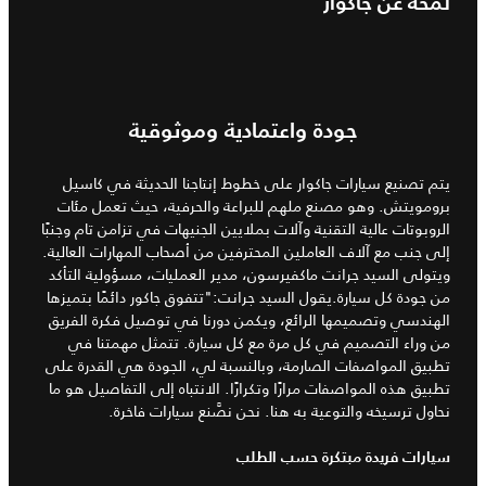
لمحة عن جاكوار
جودة واعتمادية وموثوقية
يتم تصنيع سيارات جاكوار على خطوط إنتاجنا الحديثة في كاسيل
برومويتش. وهو مصنع ملهم للبراعة والحرفية، حيث تعمل مئات
الروبوتات عالية التقنية وآلات بملايين الجنيهات في تزامن تام وجنبًا
إلى جنب مع آلاف العاملين المحترفين من أصحاب المهارات العالية.
ويتولى السيد جرانت ماكفيرسون، مدير العمليات، مسؤولية التأكد
من جودة كل سيارة.يقول السيد جرانت:"تتفوق جاكور دائمًا بتميزها
الهندسي وتصميمها الرائع، ويكمن دورنا في توصيل فكرة الفريق
من وراء التصميم في كل مرة مع كل سيارة. تتمثل مهمتنا في
تطبيق المواصفات الصارمة، وبالنسبة لي، الجودة هي القدرة على
تطبيق هذه المواصفات مرارًا وتكرارًا. الانتباه إلى التفاصيل هو ما
نحاول ترسيخه والتوعية به هنا. نحن نصَّنع سيارات فاخرة.
سيارات فريدة مبتكرة حسب الطلب