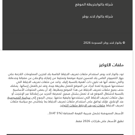
شركة جاكوارخريطة الموقع
شركة جاكوار لاند روڤر
© جاكوار لاند روڨر المحدودة 2026
عمان, محسن حيدر درويش ش.م.م
المعلومات والمواصفات والأسعار والألوان المذكورة على هذا الموقع قد تختلف من بلد إلى
ملفات الكوكيز
آخر، كما أنّها قد تتغير بدون إشعار مسبق. الرجاء التواصل مع وكيلنا المحلي للتأكد من توفّرها
والتحقق من الأسعار.
تود جاكوار لاند روفر استخدام ملفات تعريف الارتباط الخاصة بك لتخزين المعلومات اللازمة على
الأرقام المقدمة هي نتيجة لاختبارات المصنع الرسمية وفقاً لتشريعات الاتحاد الأوروبي. قد
جهاز الكمبيوتر الخاص بك لتحسين تجربة موقعنا وتمكيننا من إخبارك والإعلان عن منتجاتنا وخدماتنا،
يتباين استهلك الوقود الفعلي للمركبة عن ذلك المتحقق في تلك الاختبارات كما أن هذه
والتي نعتقد أنها قد تكون ذات أهمية بالنسبة إليك. واحد من ملفات تعريف الارتباط التي
الأرقام بغرض المقارنة فحسب.
نستخدمها ضرورية لعدة أجزاء من الموقع للعمل بطريقة جيدة، وقد تم بالفعل إرسالها. يمكنك
حذف جميع ملفات تعريف الارتباط من هذا الموقع وحظرها، إلا أن بعض المكونات الأساسية
ملاحظة مهمة حول الصور والمواصفات. إن النقص العالمي في أشباه الموصلات يؤثر حاليًا
بالنسبة لاشتغال الموقع قد لا تعمل بشكل صحيح. لمعرفة المزيد عن إعلاناتنا عبر الإنترنت أو
في مواصفات تصميم السيارات وتوفر الخيارات وتوقيتات التصاميم. هذا ظرف ديناميكي
حول ملفات تعريف الارتباط التي نستخدمها وكيفية حذفها، يرجى الرجوع إلى
سياسة الخصوصية
.
للغاية، ونتيجة لذلك، قد لا تمثّل الصور المستخدَمة ضمن موقع الويب حاليًا المواصفات الحالية
عند الإغلاق، فإنك توافق على استخدام ملفات تعريف الارتباط بما يتماشى مع سياسة ملفات
بالكامل بالنسبة إلى الميزات والخيارات والحلية ومجموعات الألوان. يرجى استشارة وكيلك الذي
تعريف الارتباط
ملفات تعريف الارتباط ملفات الكوكيز
.
سيتمكّن من تأكيد أي تقييدات حالية معك للسماح لك باتخاذ قرار مدروس
الأسعار المعروضة تشمل ضريبة القيمة المضافة (VAT 5%)..
الأسعار المعروضة تشمل ضريبة القيمة المضافة (VAT 5%).
الأسعار تنطبق فقط على الطرازات المصنعة في عام 2026.‎
تطبق الأسعار على طرازات 2026 فقط.