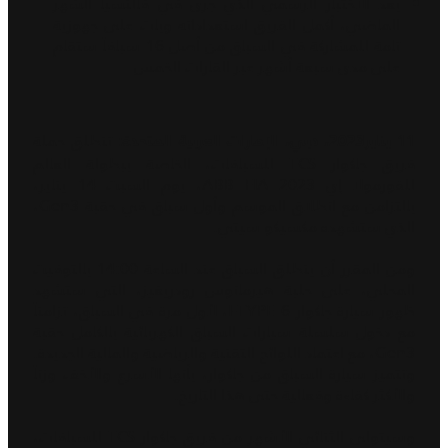
بعد الاختبار الرسمي الذي جرى في فالنسيا الشهر
الماضي، أكمل الفريق استعداداته وبات على جهوزية
تامة للمشاركة في السباق من أصل 16 سباقاً ستقام
على مدى سبعة أشهر عبر القارات الخمس
تنطلق حملة
11 يناير2023، دبي، الإمارات العربية المتحدة:
فريق جاكوار TCS للسباقات، الخاصة ببطولة العالم
للفورمولا إي ABB FIA 2023، يوم السبت 14 يناير،
بالتزامن مع انطلاق الموسم وأول سباق في حقبة Gen3،
الذي ستشهده مكسيكو سيتي.
ومن المقرر أن ينطلق السباق عند الساعة 14:00 بالتوقيت
المحلي، على حلبة هيرمانوس رودريغيز، التي ستشهد
ظهور سيارة جاكوار I-TYPE 6، لأول مرة في السباق، تزامناً
مع دخول سلسلة سيارات السباق الكهربائية بالكامل حقبة
Gen3، مع اعتماد اللوائح التقنية والرياضية والمالية الجديدة.
وتتميز سيارة السباق من جاكوار، بأنها الأسرع والأخف وزناً
والأكثر كفاءة وفعالية حتى هذا التاريخ.
وسيتولى الثنائي الأشهر من فريق جاكوار TCS للسباقات،