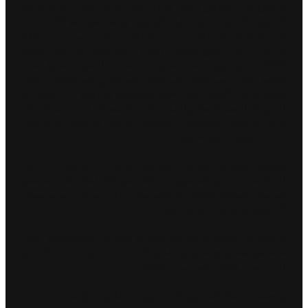
النيوزيلندي ميتش إيفانز والبريطاني سام بيرد، قيادة وإدارة
السيارة الجديدة على حلبة السباق والتنافس مع 20 سائقاً
آخر. ويتمتع السائقان بخبرة طويلة ويدركان جيداً خبايا هذه
الحلبة، حيث حقق ميتش إيفانز فوزاً مستحقاً في العام
2020، في حين اعتلى سام بيرد منصة التتويج محرزاً نقاط
مهمة في مشاركته السابقة. وسيحتاج السائقون، في
موسم هذا العام، إلى تعزيز مهاراتهم والتركيز عبر المقاطع
الطويلة المستقيمة والمنعطفات الصعبة، لا سيما الأجزاء
التي تتضمن منعطفات مزدوجة جديدة، وتتواجد حالياً في
استاد فورو سول الشهير.
ووفقاً لقواعد وشكل السباق الجديد، سيتوجب على
السائقين خوض السباق في أكثر من 36 لفة على مضمار
السباق، مقارنةً بالموسم الماضي، الذي شهد تحديد مسار
السباق لفترة محددة من الوقت.
وسيشهد الموسم التاسع مشاركة الفريق، والمنافسة على
مضمار مكسيكو سيتي للمرة السادسة، حيث تتجه الأنظار
إلى رصيد النقاط ومنصات التتويج.
وتُصنّف حلبة السباق الأسطورية، التي تتواجد في قلب