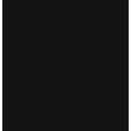
الفورمولا إي، لذلك اعتمد على هذا الزخم والحماسة
للانطلاق في هذا الموسم والتركيز على تحقيق نتيجة إيجابية
في الجولة الأولى. تجسد مكسيكو سيتي، الكثير من
الذكريات الجميلة ولحظات الفوز التي عشتها في العام
2020، لذلك أشعر بأنني مستعد وبكامل جهوزيتي لبداية
قوية لهذا الموسم".
وقال سام بيرد، سائق فريق جاكوار TCS للسباقات رقم 10:
"اتطلع للعودة إلى مضمار السباق في مكسيكو سيتي، لا
سيما في ظل الأجواء الحماسية المتوقعة والجماهير
المنتظرة. استعيد دائماً أصوات وهتافات الحشود من خلال
خوذتي، وهو شعورٌ لا يضاهيه أي شعور آخر. وأنا بكامل
الجهوزية ومستعد لتقديم عرضٍ مميز والانطلاق بهذا
الموسم بأفضل بداية ممكنة".
وقال فيل تشارلز، المدير الفني لفريق جاكوار TCS
" يسرني دائماً التنافس والمشاركة في السباق
للسباقات:
الذي يُفام في عاصمة المكسيك. إذ يتمتع الجماهير
بالحماسة والتشويق الدائم، في ظل أجواء مميزة حقاً
تشهدها حلبة واستاد السباق. ونحن متحمسون أيضاً كفريق،
لمشاركة سيارات حقبة Gen3 في السباق لأول مرة. بموازاة