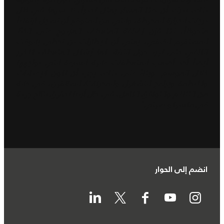
ذلك، ندرك أن هذا المسار يمثل تحدياً، لا سيما في ظل
درجات الحرارة المحيطة، والتي من المتوقع أن تسجل ارتفاعاً
ملحوظاً، لذا فإن إضافة المنعطف المزدوج على الخطّ
المستقيم الخلفي، يعني أن الإطارات لن تحظى بالوقت
الكافي حتى تبرد حول اللفة. كما يُشكل المنعطف الأخير
أيضاً أحد أصعب المنعطفات عالية السرعة التي نواجهها
خلال الموسم. وبناءً على ذلك، يجب أن تكون الإعدادات
والأنظمة وبرامج التشغيل والمحركات/ السائقين، في حالة
من التناغم والتوافق الكامل، في حال أردنا تحقيق نتائج جيدة
في مكسيكو سيتي".
انضم إلى الحوار