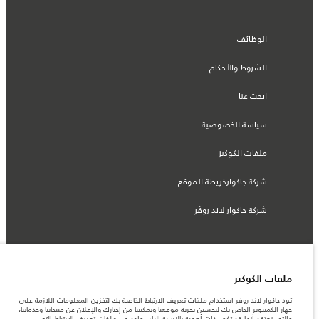
الوظائف
الشروط والأحكام
ابحث عنا
سياسة الخصوصية
ملفات الكوكيز
شركة جاكوارخريطة الموقع
شركة جاكوار لاند روڤر
© جاكوار لاند روڨر المحدودة 2026
ملفات الكوكيز
تود جاكوار لاند روفر استخدام ملفات تعريف الارتباط الخاصة بك لتخزين المعلومات اللازمة على
عمان, محسن حيدر درويش ش.م.م
جهاز الكمبيوتر الخاص بك لتحسين تجربة موقعنا وتمكيننا من إخبارك والإعلان عن منتجاتنا وخدماتنا،
والتي نعتقد أنها قد تكون ذات أهمية بالنسبة إليك. واحد من ملفات تعريف الارتباط التي