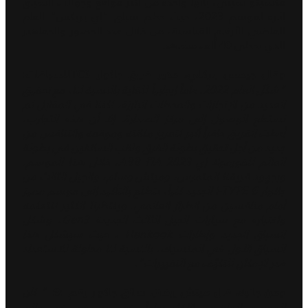
مكسيكو سيتي، بأنها واحدة من أكثر مواقع وجولات السباق
إثارة لموسم 2023، حيث حطم سباق "إي بريكس" العام
الماضي الأرقام القياسية، من خلال عدد الحضور والجماهير
الذي تخطى 40 ألف مشاهد.
وقال جيمس باركلي، مدير فريق جاكوار TCSللسباقات:
"شكّل العام 2022، عاماً إيجابياً للغاية بالنسبة لنا، مع تحقيق
العديد من الإنجازات والمحطات البارزة، لكننا في المقابل لم
نستطع الوصول إلى مركز الصدارة. إلا أن هذه التجارب،
أعطت الفريق حافزاً أكبر لتعزيز مكانته وموقعه والتنافس من
جديد من أجل تحقيق بطولة الفرق ولقب السائقين في بطولة
العالم للفورمولا إي ABB FIA 2023، خلال هذا الموسم.
وبجهود فريقنا المتمرس، وميتش وسام، والجيل الثالث من
جاكوار I-TYPE 6 الجديد كلياً، نتطلع بالتأكيد إلى موسم مميز
أمام منافسين من الطراز العالمي. وينتظرنا الكثير لنتعلمه
واختباره مع سيارات الجيل الثالث الجديدة Gen3، وشكل
السباق الجديد وإطارات Hankook ، حيث سيشكل هذا
السباق الأول في المكسيك، بالنسبة لنا محاولة للاستعداد
قدر الإمكان للتكيّف مع التغييرات".
" كان
ومن جانبه، قال ميتش إيفانز، سائق جاكوار رقم :9:
الموسم الماضي، الأكثر نجاحاً، في مسيرتي في عالم