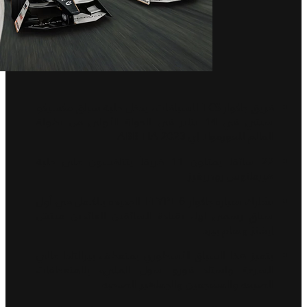
فريق جاكوار TCS للسباقات، يدخل حلبة سباق مكسيكو
سيتي في 14 يناير في الجولة الأولى من بطولة
العالم للفورمولا إي ABB FIA 2023
22 سائقاً يمثلون 11 فريقاً يتنافسون على حلبة
هيرمانوس رودريغيز
تشارك سيارة جاكوار I-TYPE 6 الجديدة بالكامل في أول
سباقٍ رسمي لها، بقيادة السائقين العائدين ميتش
إيفانز وسام بيرد
يتميز هذا السباق الأسطوري بمنعطف بيرالتادا عالي
السرعة واستاد فورو سول المليء بالمنعطفات
الضيقة والمشجعين والجماهير الصاخبة