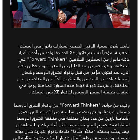
قامت
شركة سميا
، الوكيل الحصري لسيارات جاكوار في المملكة
المغربية، مؤخراً بتسليم جاكوار XE الجديدة لواحد من أحدث أفراد
عائلة جاكوار من المفكّرين الخلّاقين "Forward Thinkers" في
المنطقة، وهو ناصر بن عبد الجليل من المغرب. وسيحظى ناصر
الآن، بعد اعتباره مؤخراً من قبل جاكوار الشرق الأوسط وشمال
إفريقيا كواحد من المبدعين والمفكّرين الخلّاقين المعاصرين في
المنطقة، بالفرصة لتجربة قيادة هذه السيارة المذهلة يومياً في
المغرب بصفته السفير الرسمي لجاكوار
XE
في المملكة.
وكجزء من مبادرة "
Forward Thinkers
" من جاكوار الشرق الأوسط
وشمال إفريقيا، والتي تتضمن سلسلة من الأفلام التي تصور
أشخاصاً بارزين من عدة بلدان مختلفة في منطقة الشرق الأوسط
لمشاركة قصصهم الملهمة، سوف تبيّن أفلام ناصر للمشاهدين
كيف يجسّد بصفته "مفكّراً خلّاقاً" علامة جاكوار التجارية خلال حياته
اليومية، وكيف يسعى جاهداً مثل جاكوار للتقدّم بخطوة سبّاقة إلى