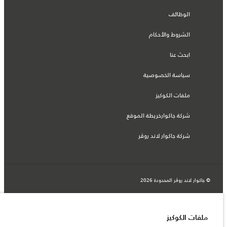
الوظائف
الشروط والأحكام
ابحث عنا
سياسة الخصوصية
ملفات الكوكيز
شركة جاكوارخريطة الموقع
شركة جاكوار لاند روڤر
© جاكوار لاند روڨر المحدودة 2026
عمان, محسن حيدر درويش ش.م.م
المعلومات والمواصفات والأسعار والألوان المذكورة على هذا الموقع قد تختلف من بلد إلى
ملفات الكوكيز
آخر، كما أنّها قد تتغير بدون إشعار مسبق. الرجاء التواصل مع وكيلنا المحلي للتأكد من توفّرها