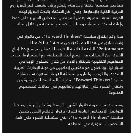
تصاميم هندسية متقنة ومذهلة، يتمتع برنارد بشغف كبير لتعزيز روح
الحرفية الفنية وازدهارها. وفي إطار الاحتفاء بالإرث العريق لهذه
الحرفة الفنية المميزة، يعمل المهندس المعماري الشهير على حفظ
وإعادة استخدام تقنيات وعمليات تصميم تقليدية من خلال عمله.
هذا وتم إطلاق سلسلة "Forward Thinkers". من جاكوار في
وقت سابق من هذا العام، كجزء من منصة "The Art of
Performance" التابعة للعلامة التجارية، للاحتفال بتوسيع خط إنتاج
الشركة من السيارات في جميع أنحاء المنطقة، مع استمرارها بتحدي
المفاهيم التقليدية للابتكار والأداء من خلال المحتوى الإبداعي
لسياراتها. وبالتعاون مع مفكرين إبداعيين من دولة الإمارات العربية
المتحدة، والكويت، ولبنان، والمملكة العربية السعودية، ، تشارك
مبادرة "Forward Thinkers". قصصاً لأفراد مختلفين ومؤثرين،
وتلقي الضوء على إنجازاتهم وتفانيهم في مجالات تخصصهم
المتنوعة.
وستستضيف مدونة جاكوار الشرق الأوسط وشمال إفريقيا ومنصات
التواصل الاجتماعي التابعة لشركة جاكوار الأفلام الأخرى ضمن
سلسلة "Forward Thinkers"، التي ستسلّط الضوء على كافة
الشخصيات المؤثرة في المنطقة.