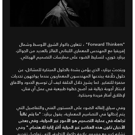
"Forward Thinkers"
، تتعاون جاكوار الشرق الأوسط وشمال
إفريقيا مع المهندس المعماري اللبناني الفائز بالعديد من الجوائز،
برنارد خوري، لتسليط الضوء على ممارسات التصميم الهيكلي.
ويتحدث برنارد، الذي يؤمن بشدة بالحلول المبتكرة للمشاكل، عن
حلول خلّاقة يبتدعها المهندسون المعماريون عندما يواجهون تحديات
محفزة للتفكير. كما يشرح خلال الحلقة كيف أن توسيع الحدود والآفاق
لابتكار أجوبة خيالية قد أصبح خطوة طبيعية في عمل أي فنان،
لإطلاق أفكار فريدة ومبتكرة.
وفي سياق إلقائه الضوء على المستوى الفني والتفاصيل التي
يتم إدخالها في التصاميم المعمارية، يقول برنارد:
"ما يتم غالباً
تجاهله في عملية التصميم هو الأمور غير المرئية، وفي بعض
وفي
الأحيان تكون هذه العناصر غير المرئية أكثر إثارة للاهتمام."
تشابه كبير مع مفهوم علامة جاكوار التجارية، التي تواصل تقديم