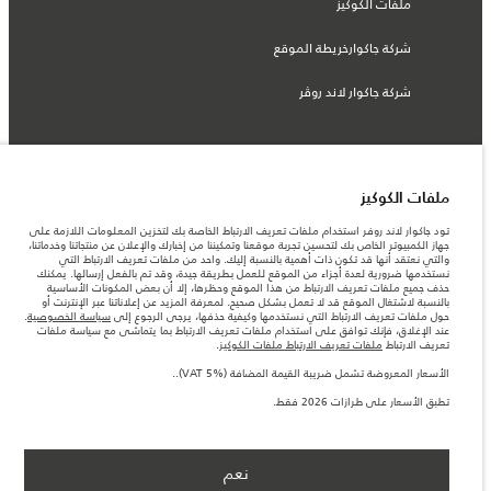
ملفات الكوكيز
شركة جاكوارخريطة الموقع
شركة جاكوار لاند روڤر
© جاكوار لاند روڨر المحدودة 2026
ملفات الكوكيز
تود جاكوار لاند روفر استخدام ملفات تعريف الارتباط الخاصة بك لتخزين المعلومات اللازمة على
عمان, محسن حيدر درويش ش.م.م
جهاز الكمبيوتر الخاص بك لتحسين تجربة موقعنا وتمكيننا من إخبارك والإعلان عن منتجاتنا وخدماتنا،
والتي نعتقد أنها قد تكون ذات أهمية بالنسبة إليك. واحد من ملفات تعريف الارتباط التي
المعلومات والمواصفات والأسعار والألوان المذكورة على هذا الموقع قد تختلف من بلد إلى
نستخدمها ضرورية لعدة أجزاء من الموقع للعمل بطريقة جيدة، وقد تم بالفعل إرسالها. يمكنك
آخر، كما أنّها قد تتغير بدون إشعار مسبق. الرجاء التواصل مع وكيلنا المحلي للتأكد من توفّرها
حذف جميع ملفات تعريف الارتباط من هذا الموقع وحظرها، إلا أن بعض المكونات الأساسية
والتحقق من الأسعار.
بالنسبة لاشتغال الموقع قد لا تعمل بشكل صحيح. لمعرفة المزيد عن إعلاناتنا عبر الإنترنت أو
الأرقام المقدمة هي نتيجة لاختبارات المصنع الرسمية وفقاً لتشريعات الاتحاد الأوروبي. قد
حول ملفات تعريف الارتباط التي نستخدمها وكيفية حذفها، يرجى الرجوع إلى
سياسة الخصوصية
.
يتباين استهلك الوقود الفعلي للمركبة عن ذلك المتحقق في تلك الاختبارات كما أن هذه
عند الإغلاق، فإنك توافق على استخدام ملفات تعريف الارتباط بما يتماشى مع سياسة ملفات
الأرقام بغرض المقارنة فحسب.
تعريف الارتباط
ملفات تعريف الارتباط ملفات الكوكيز
.
ملاحظة مهمة حول الصور والمواصفات. إن النقص العالمي في أشباه الموصلات يؤثر حاليًا
الأسعار المعروضة تشمل ضريبة القيمة المضافة (VAT 5%)..
في مواصفات تصميم السيارات وتوفر الخيارات وتوقيتات التصاميم. هذا ظرف ديناميكي
للغاية، ونتيجة لذلك، قد لا تمثّل الصور المستخدَمة ضمن موقع الويب حاليًا المواصفات الحالية
تطبق الأسعار على طرازات 2026 فقط.
بالكامل بالنسبة إلى الميزات والخيارات والحلية ومجموعات الألوان. يرجى استشارة وكيلك الذي
سيتمكّن من تأكيد أي تقييدات حالية معك للسماح لك باتخاذ قرار مدروس
الأسعار المعروضة تشمل ضريبة القيمة المضافة (VAT 5%).
الأسعار تنطبق فقط على الطرازات المصنعة في عام 2026.‎
نعم