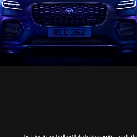
 البنزين، تقدم سيارة جاكوار الكهربائية الهجينة أفضل ما